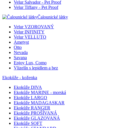
Velur Salvador - Pet Proof
Velur Tiffany - Pet Proof
Čalounické látky
Velur VZOROVANÝ
Velur INFINITY
Velur VELLUTO
Ametyst
Otto
Nevada
Savana
Enjoy Lux, Como
Vlizelín s lepidlem a bez
Ekokůže - koženka
Ekokůže DIVA
Ekokůže MARINE - morská
Ekokůže LARGO
Ekokůže MADAGASKAR
Ekokůže RANGER
Ekokůže PROŠÍVANÁ
Ekokůže GLAZOVANÁ
Ekokůže SOFT