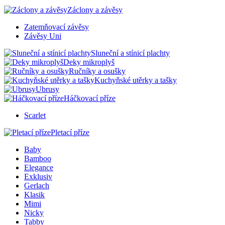
Záclony a závěsy
Zatemňovací závěsy
Závěsy Uni
Sluneční a stínicí plachty
Deky mikroplyš
Ručníky a osušky
Kuchyňské utěrky a tašky
Ubrusy
Háčkovací příze
Scarlet
Pletací příze
Baby
Bamboo
Elegance
Exklusiv
Gerlach
Klasik
Mimi
Nicky
Tabby