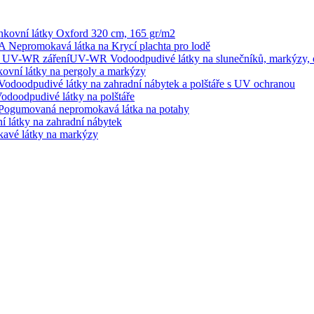
ovní látky Oxford 320 cm, 165 gr/m2
epromokavá látka na Krycí plachta pro lodě
UV-WR Vodoodpudivé látky na slunečníků, markýzy, 
ní látky na pergoly a markýzy
odpudivé látky na zahradní nábytek a polštáře s UV ochranou
oodpudivé látky na polštáře
gumovaná nepromokavá látka na potahy
átky na zahradní nábytek
é látky na markýzy