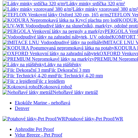
Látky minky srdíčka 320 g/m²
Látky minky vzorované 380 g/m²
TEFLON Venk
KODURA N
PERGOLA Venkov
KOMFORT Vodo
IMITACE LNU Vod
KODURA Po
OXFORD Venkovní l
PREMIUM Nepromokav
Látky na pláštěnky
Filc Dekorační 3 mm
Filc Technický 4-20 mm
Filc z lepidlem
Kokosová rohož
Nehořlavé látky metráž
Ekokůže Marine - nehořlavá
Denver
Potahové látky-Pet Proof/WR
Aphrodite Pet Proof
Velur Breeze - Pet Proof