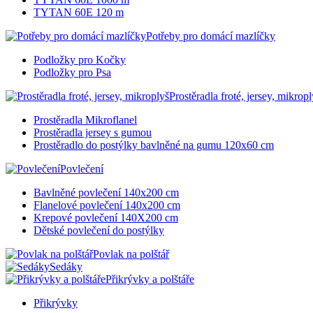
TYTAN 60E 120 m
Potřeby pro domácí mazlíčky
Podložky pro Kočky
Podložky pro Psa
Prostěradla froté, jersey, mikropl
Prostěradla Mikroflanel
Prostěradla jersey s gumou
Prostěradlo do postýlky bavlněné na gumu 120x60 cm
Povlečení
Bavlněné povlečení 140x200 cm
Flanelové povlečení 140x200 cm
Krepové povlečení 140X200 cm
Dětské povlečení do postýlky
Povlak na polštář
Sedáky
Přikrývky a polštáře
Přikrývky