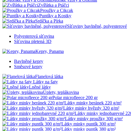
Zvířátka a Ptáčci
Proužky a Cikcak
Puntíky a Kostky
Srdíčka a Pírka
Síťoviny bavlněné, polyesterové
Polyesterová síťovina
Síťovina pletená 3D
Kepry, Panama
Bavlněné kepry
Směsové kepry
Flanelová látka
Látky na šaty
Lněné látky
Úplety, teplákovina
Polar microfleece 200 gr
Látky minky beránek 220 g/m²
Látky minky hvězdy 320 g/m²
Látky minky jednobarevné 22
Látky minky proužky 300 g/m²
Látky minky puntík 300 g/m²
Látky minky puntík 380 g/m²