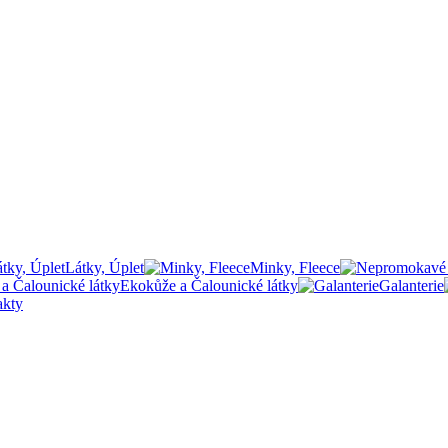
Látky, Úplet
Minky, Fleece
Ekokůže a Čalounické látky
Galanterie
akty