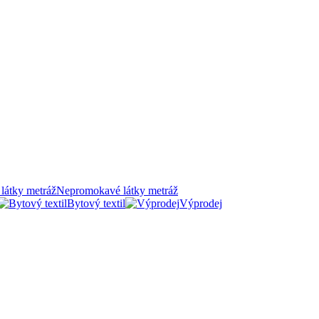
Nepromokavé látky metráž
Bytový textil
Výprodej