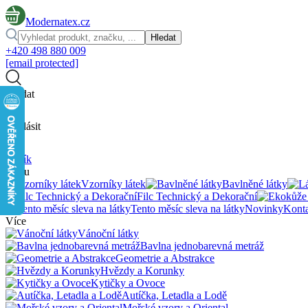
Modernatex.cz
Hledat
+420 498 880 009
[email protected]
Hledat
Přihlásit
Košík
menu
Vzorníky látek
Bavlněné látky
Filc Technický a Dekorační
Tento měsíc sleva na látky
Novinky
Kont
Více
Vánoční látky
Bavlna jednobarevná metráž
Geometrie a Abstrakce
Hvězdy a Korunky
Kytičky a Ovoce
Autíčka, Letadla a Lodě
Mořské vzory a Oriental