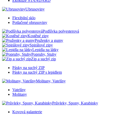
Ekokůže STANDARD
Ubrusoviny
Flexibilní sklo
Potlačené obrusoviny
Podšívka polyesterová
Kostěné zipy
Pruženky a gumy
Spirálové zipy
Lepidla na látky
Popruhy, Stuhy
Zip a suchý zip
Pásky na suchý ZIP
Pásky na suchý ZIP s lepidlem
Molitany, Vatelíny
Vatelíny
Molitany
Průvleky, Spony, Karabinky
Kovová galanterie