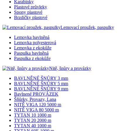
Karabinky
Plastové průvleky
Spony plastové
Brzdičky plastové
Lemovací proužek, paspulky
Lemovka bavlněná
Lemovka polyesterová
Lemovka z ekokůže
Paspulka bavlněná
Paspulka z ekokůže
Nitě, šnůry a provázky
BAVLNĚNÉ ŠNŮRY 3 mm
BAVLNĚNÉ ŠNŮRY 5 mm
BAVLNĚNÉ ŠNŮRY 9 mm
Bavlnené PROVÁZEK
Šňůrky, Provazy, Lana
NITĚ VIGA 120 5000 m
NITĚ VIGA 80 5000 m
TYTAN 10 1000 m
TYTAN 20 2000 m
TYTAN 40 1000 m
TYTAN 60E 1000 m