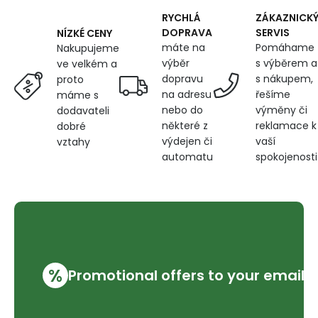
RYCHLÁ
ZÁKAZNICK
DOPRAVA
SERVIS
NÍZKÉ CENY
máte na
Pomáhame
Nakupujeme
výběr
s výběrem a
ve velkém a
dopravu
s nákupem,
proto
na adresu
řešíme
máme s
nebo do
výměny či
dodavateli
některé z
reklamace k
dobré
výdejen či
vaší
vztahy
automatu
spokojenosti
%
Promotional offers to your email