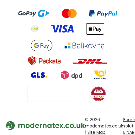
© 2026
Ecom
modernatex.co.uk
modernatex.co.uk
solut
|
Site Map
BINA