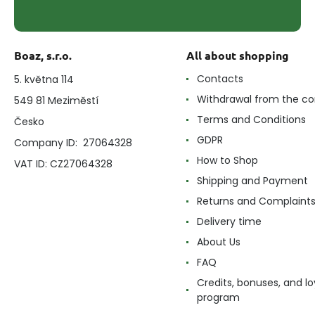
Boaz, s.r.o.
All about shopping
Contacts
5. května 114
Withdrawal from the co
549 81 Meziměstí
Terms and Conditions
Česko
GDPR
Company ID: 27064328
How to Shop
VAT ID: CZ27064328
Shipping and Payment
Returns and Complaint
Delivery time
About Us
FAQ
Credits, bonuses, and lo
program