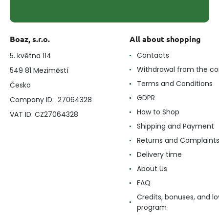
Boaz, s.r.o.
All about shopping
Contacts
5. května 114
Withdrawal from the co
549 81 Meziměstí
Terms and Conditions
Česko
GDPR
Company ID: 27064328
How to Shop
VAT ID: CZ27064328
Shipping and Payment
Returns and Complaint
Delivery time
About Us
FAQ
Credits, bonuses, and lo
program