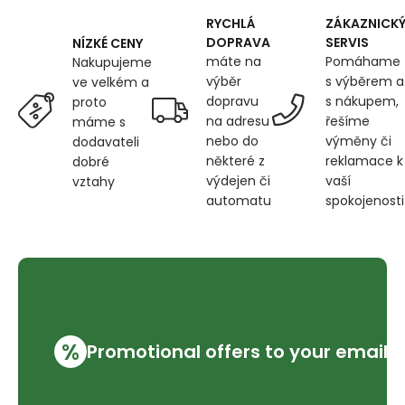
m
RYCHLÁ
ZÁKAZNICK
DOPRAVA
SERVIS
NÍZKÉ CENY
máte na
Pomáhame
Nakupujeme
výběr
s výběrem a
ve velkém a
dopravu
s nákupem,
proto
na adresu
řešíme
máme s
nebo do
výměny či
dodavateli
některé z
reklamace k
dobré
výdejen či
vaší
vztahy
automatu
spokojenosti
%
Promotional offers to your email