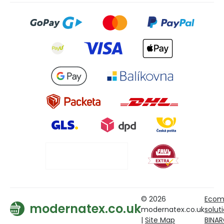
© 2026
Ecom
modernatex.co.uk
modernatex.co.uk
solut
|
Site Map
BINA