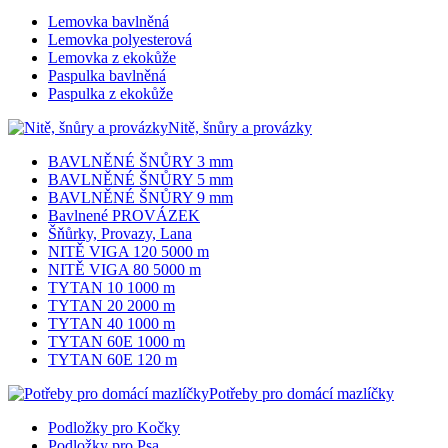
Lemovka bavlněná
Lemovka polyesterová
Lemovka z ekokůže
Paspulka bavlněná
Paspulka z ekokůže
Nitě, šnůry a provázky
BAVLNĚNÉ ŠNŮRY 3 mm
BAVLNĚNÉ ŠNŮRY 5 mm
BAVLNĚNÉ ŠNŮRY 9 mm
Bavlnené PROVÁZEK
Šňůrky, Provazy, Lana
NITĚ VIGA 120 5000 m
NITĚ VIGA 80 5000 m
TYTAN 10 1000 m
TYTAN 20 2000 m
TYTAN 40 1000 m
TYTAN 60E 1000 m
TYTAN 60E 120 m
Potřeby pro domácí mazlíčky
Podložky pro Kočky
Podložky pro Psa