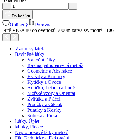
Skladem
5
ks
Do košíku
Oblíbený
Porovnat
Nitě VIGA 80 do overloků 5000m barva sv. modrá 1106
Vzorníky látek
Bavlněné látky
Vánoční látky
Bavlna jednobarevná metráž
Geometrie a Abstrakce
Hvězdy a Korunky
Kytičky a Ovoce
Autíčka, Letadla a Lodě
Mořské vzory a Oriental
Zvířátka a Ptáčci
Proužky a Cikcak
Puntíky a Kostky
Srdíčka a Pírka
Látky, Úplet
Minky, Fleece
Nepromokavé látky metráž
Filc Technický a Dekorační