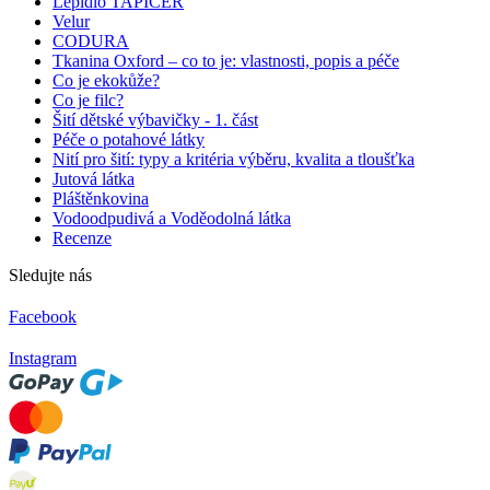
Lepidlo TAPICER
Velur
CODURA
Tkanina Oxford – co to je: vlastnosti, popis a péče
Co je ekokůže?
Co je filc?
Šití dětské výbavičky - 1. část
Péče o potahové látky
Nití pro šití: typy a kritéria výběru, kvalita a tloušťka
Jutová látka
Pláštěnkovina
Vodoodpudivá a Voděodolná látka
Recenze
Sledujte nás
Facebook
Instagram