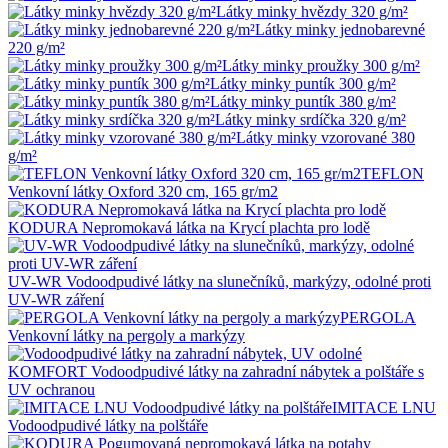
Látky minky hvězdy 320 g/m²
Látky minky jednobarevné
220 g/m²
Látky minky proužky 300 g/m²
Látky minky puntík 300 g/m²
Látky minky puntík 380 g/m²
Látky minky srdíčka 320 g/m²
Látky minky vzorované 380
g/m²
TEFLON
Venkovní látky Oxford 320 cm, 165 gr/m2
KODURA Nepromokavá látka na Krycí plachta pro lodě
UV-WR Vodoodpudivé látky na slunečníků, markýzy, odolné proti
UV-WR záření
PERGOLA
Venkovní látky na pergoly a markýzy
KOMFORT Vodoodpudivé látky na zahradní nábytek a polštáře s
UV ochranou
IMITACE LNU
Vodoodpudivé látky na polštáře