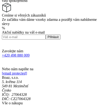
vaší spokojenosti
Ceníme si věrných zákazníků
Ze začátku vám dáme vzorky zdarma a později vám nabídneme
slevy
%
Akční nabídky na váš e-mail
Přihlásit
Zavolejte nám
+420 498 880 009
Nebo nám napište na
[email protected]
Boaz, s.r.o.
5. května 114
549 81 Meziměstí
Česko
IČO: 27064328
DIČ: CZ27064328
Vše o nákupu