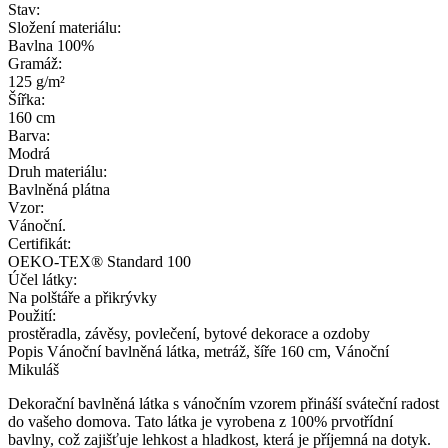
Stav:
Složení materiálu:
Bavlna 100%
Gramáž:
125 g/m²
Šířka:
160 cm
Barva:
Modrá
Druh materiálu:
Bavlněná plátna
Vzor:
Vánoční.
Certifikát:
OEKO-TEX® Standard 100
Účel látky:
Na polštáře a přikrývky
Použití:
prostěradla, závěsy, povlečení, bytové dekorace a ozdoby
Popis
Vánoční bavlněná látka, metráž, šíře 160 cm, Vánoční
Mikuláš
Dekorační bavlněná látka s vánočním vzorem přináší sváteční radost
do vašeho domova. Tato látka je vyrobena z 100% prvotřídní
bavlny, což zajišťuje lehkost a hladkost, která je příjemná na dotyk.