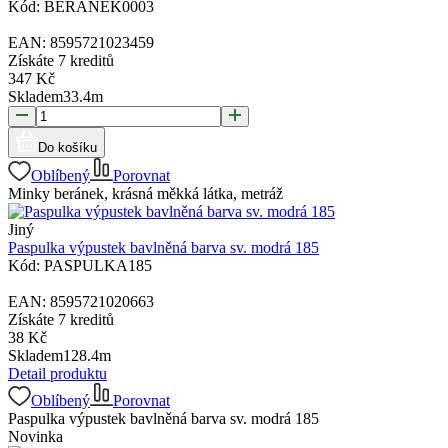
Kód:
BERANEK0003
EAN:
8595721023459
Získáte
7 kreditů
347
Kč
Skladem
33.4
m
Do košíku
Oblíbený
Porovnat
Minky beránek, krásná měkká látka, metráž
Jiný
Paspulka výpustek bavlněná barva sv. modrá 185
Kód:
PASPULKA185
EAN:
8595721020663
Získáte
7 kreditů
38
Kč
Skladem
128.4
m
Detail produktu
Oblíbený
Porovnat
Paspulka výpustek bavlněná barva sv. modrá 185
Novinka