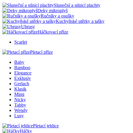
Sluneční a stínicí plachty
Deky mikroplyš
Ručníky a osušky
Kuchyňské utěrky a tašky
Ubrusy
Háčkovací příze
Scarlet
Pletací příze
Baby
Bamboo
Elegance
Exklusiv
Gerlach
Klasik
Mimi
Nicky
Tabby
Wendy
Lusy
Pletací jehlice
Háčky