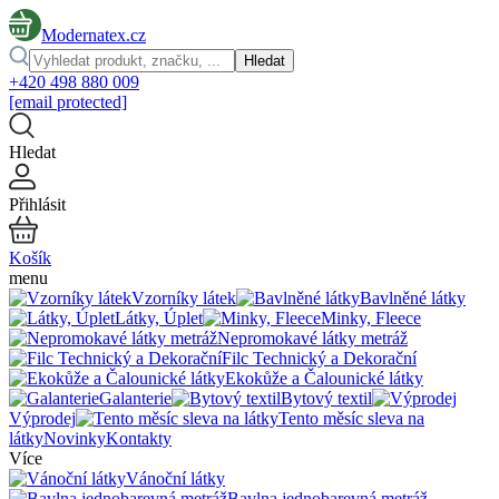
Modernatex.cz
Hledat
+420 498 880 009
[email protected]
Hledat
Přihlásit
Košík
menu
Vzorníky látek
Bavlněné látky
Látky, Úplet
Minky, Fleece
Nepromokavé látky metráž
Filc Technický a Dekorační
Ekokůže a Čalounické látky
Galanterie
Bytový textil
Výprodej
Tento měsíc sleva na
látky
Novinky
Kontakty
Více
Vánoční látky
Bavlna jednobarevná metráž