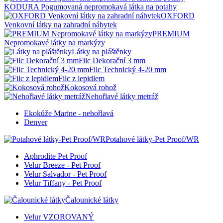
KODURA Pogumovaná nepromokavá látka na potahy
OXFORD
Venkovní látky na zahradní nábytek
PREMIUM
Nepromokavé látky na markýzy
Látky na pláštěnky
Filc Dekorační 3 mm
Filc Technický 4-20 mm
Filc z lepidlem
Kokosová rohož
Nehořlavé látky metráž
Ekokůže Marine - nehořlavá
Denver
Potahové látky-Pet Proof/WR
Aphrodite Pet Proof
Velur Breeze - Pet Proof
Velur Salvador - Pet Proof
Velur Tiffany - Pet Proof
Čalounické látky
Velur VZOROVANÝ