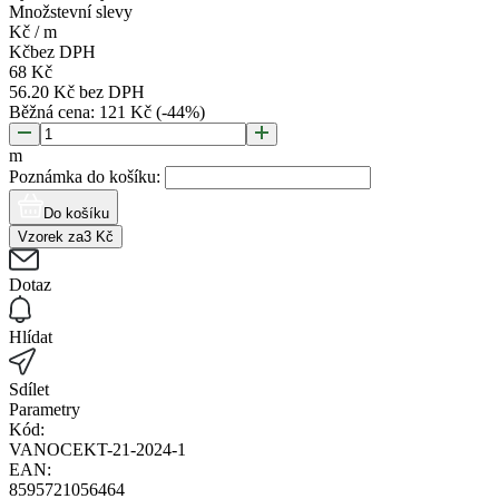
Množstevní slevy
Kč
/
m
Kč
bez DPH
68
Kč
56.20
Kč
bez DPH
Běžná cena:
121
Kč
(-
44
%)
m
Poznámka do košíku:
Do košíku
Vzorek za
3
Kč
Dotaz
Hlídat
Sdílet
Parametry
Kód:
VANOCEKT-21-2024-1
EAN:
8595721056464