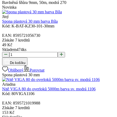
Bavlněná šňůra 9mm, 50m, modrá 270
Novinka
Jiný
Spona plastová 30 mm barva Bíla
Kód:
K-BAT-KZ30-101-30mm
EAN:
8595721056730
Získáte
7 kreditů
49
Kč
Skladem
474
ks
Do košíku
Oblíbený
Porovnat
Spona plastová 30 mm
Ariadna
Nitě VIGA 80 do overloků 5000m barva sv. modrá 1106
Kód:
80VIGA1106
EAN:
8595721019988
Získáte
7 kreditů
153
Kč