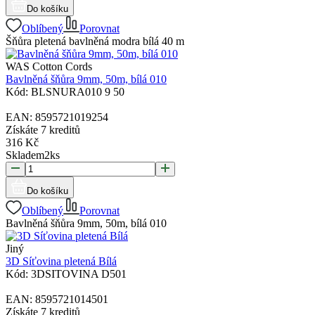
Do košíku
Oblíbený
Porovnat
Šňůra pletená bavlněná modra bílá 40 m
WAS Cotton Cords
Bavlněná šňůra 9mm, 50m, bílá 010
Kód:
BLSNURA010 9 50
EAN:
8595721019254
Získáte
7 kreditů
316
Kč
Skladem
2
ks
Do košíku
Oblíbený
Porovnat
Bavlněná šňůra 9mm, 50m, bílá 010
Jiný
3D Síťovina pletená Bílá
Kód:
3DSITOVINA D501
EAN:
8595721014501
Získáte
7 kreditů