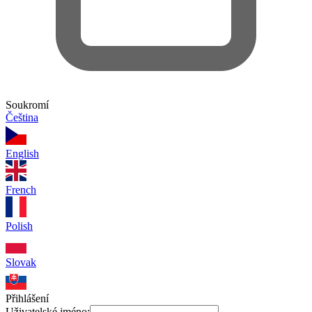
Soukromí
Čeština
English
French
Polish
Slovak
Přihlášení
Uživatelské jméno: