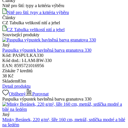
Články
Nitě pro šití: typy a kritéria výběru
Nitě pro šití: typy a kritéria výběru
Články
CZ Tabulka velikostí nití a jehel
CZ Tabulka velikostí nití a jehel
Související produkty
Jiný
Paspulka výpustek bavlněná barva granatova 330
Kód:
PASPULKA330
Kód dod.:
I-LAM-BW-330
EAN:
8595721016956
Získáte
7 kreditů
38
Kč
Skladem
83
m
Detail produktu
Oblíbený
Porovnat
Paspulka výpustek bavlněná barva granatova 330
Jiný
Minky Beránek, 220 g/m², šíře 160 cm, metráž, srdíčka modré a bílé
na šedém