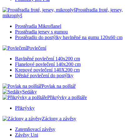
Prostěradla froté, jersey,
mikroplyš
Prostěradla Mikroflanel
Prostěradla jersey s gumou
Prostěradlo do postýlky bavlněné na gumu 120x60 cm
Povlečení
Bavlněné povlečení 140x200 cm
Flanelové povlečení 140x200 cm
Krepové povlečení 140X200 cm
Dětské povlečení do postýlky
Povlak na polštář
Sedáky
Přikrývky a polštáře
Přikrývky
Záclony a závěsy
Zatemňovací závěsy
Závěsy Uni