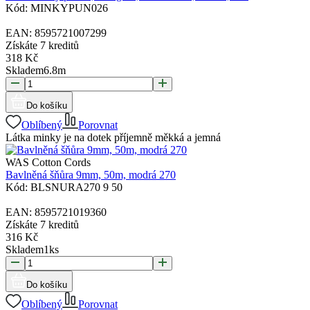
Kód:
MINKYPUN026
EAN:
8595721007299
Získáte
7 kreditů
318
Kč
Skladem
6.8
m
Do košíku
Oblíbený
Porovnat
Látka minky je na dotek příjemně měkká a jemná
WAS Cotton Cords
Bavlněná šňůra 9mm, 50m, modrá 270
Kód:
BLSNURA270 9 50
EAN:
8595721019360
Získáte
7 kreditů
316
Kč
Skladem
1
ks
Do košíku
Oblíbený
Porovnat