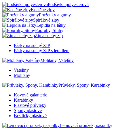
Podšívka polyesterová
Kostěné zipy
Pruženky a gumy
Spirálové zipy
Lepidla na látky
Popruhy, Stuhy
Zip a suchý zip
Pásky na suchý ZIP
Pásky na suchý ZIP s lepidlem
Molitany, Vatelíny
Vatelíny
Molitany
Průvleky, Spony, Karabinky
Kovová galanterie
Karabinky
Plastové průvleky
Spony plastové
Brzdičky plastové
Lemovací proužek, paspulky