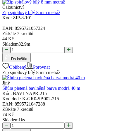
Čalounictví
Zip spirálový bílý 8 mm metráž
Kód:
ZIP-8-101
EAN:
8595721057324
Získáte
7 kreditů
44
Kč
Skladem
82.9
m
Do košíku
Oblíbený
Porovnat
Zip spirálový bílý 8 mm metráž
Jiný
Šňůra pletená bavlněná barva modrá 40 m
Kód:
BAVLNAPR-215
Kód dod.:
K-GR0-SB002-215
EAN:
8595721047288
Získáte
7 kreditů
74
Kč
Skladem
1
ks