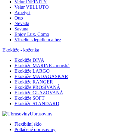
Velur INFINITY
Velur VELLUTO
Ametyst
Otto
Nevada
Savana
Enjoy Lux, Como
Vlizelín s lepidlem a bez
Ekokůže - koženka
Ekokůže DIVA
Ekokůže MARINE - morská
Ekokůže LARGO
Ekokůže MADAGASKAR
Ekokůže RANGER
Ekokůže PROŠÍVANÁ
Ekokůže GLAZOVANÁ
Ekokůže SOFT
Ekokůže STANDARD
Ubrusoviny
Flexibilní sklo
Potlačené obrusoviny