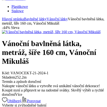
Plastikowe
Stalowe
Hlavní stránka
Bavlněné látky
Vánoční látky
Vánoční bavlněná látka,
metráž, šíře 160 cm, Vánoční Mikuláš
-
44
%
Sleva
Vánoční bavlněná látka,
metráž, šíře 160 cm, Vánoční
Mikuláš
Kód:
VANOCEKT-21-2024-1
Skladem
252.2
m
Termín a způsob doručení
Nakupte vánoční látku a vytvořte svá unikátní vánoční dekorace!
Koupit nyní a připravit se na radostné svátky. Skvělý výběr a rychlé
doručení
Více
Oblíbený
Porovnat
Vyberte si zvýhodněné balení