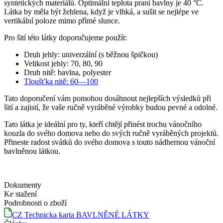
syntetických materiálů. Optimální teplota praní bavlny je 40 °C.
Látka by měla být žehlena, když je vlhká, a sušit se nejlépe ve
vertikální poloze mimo přímé slunce.
Pro šití této látky doporučujeme použít:
Druh jehly: univerzální (s běžnou špičkou)
Velikost jehly: 70, 80, 90
Druh nitě: bavlna, polyester
Tloušťka nitě: 60—100
Tato doporučení vám pomohou dosáhnout nejlepších výsledků při
šití a zajistí, že vaše ručně vyráběné výrobky budou pevné a odolné.
Tato látka je ideální pro ty, kteří chtějí přinést trochu vánočního
kouzla do svého domova nebo do svých ručně vyráběných projektů.
Přineste radost svátků do svého domova s touto nádhernou vánoční
bavlněnou látkou.
Dokumenty
Ke stažení
Podrobnosti o zboží
CZ Technicka karta BAVLNĚNÉ LÁTKY