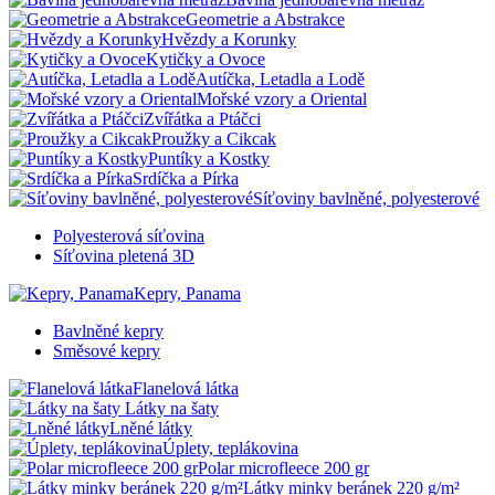
Geometrie a Abstrakce
Hvězdy a Korunky
Kytičky a Ovoce
Autíčka, Letadla a Lodě
Mořské vzory a Oriental
Zvířátka a Ptáčci
Proužky a Cikcak
Puntíky a Kostky
Srdíčka a Pírka
Síťoviny bavlněné, polyesterové
Polyesterová síťovina
Síťovina pletená 3D
Kepry, Panama
Bavlněné kepry
Směsové kepry
Flanelová látka
Látky na šaty
Lněné látky
Úplety, teplákovina
Polar microfleece 200 gr
Látky minky beránek 220 g/m²