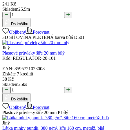
241
Kč
Skladem
25.5
m
Do košíku
Oblíbený
Porovnat
3D SÍŤOVINA PLETENÁ barva bílá D501
Jiný
Plastové průvleky šíře 20 mm bílý
Kód:
REGULATOR-20-101
EAN:
8595721023008
Získáte
7 kreditů
38
Kč
Skladem
25
ks
Do košíku
Oblíbený
Porovnat
Plastové průvleky šíře 20 mm P bílý
Jiný
Látka minky puntík, 380 g/m², šíře 160 cm, metráž, bílá