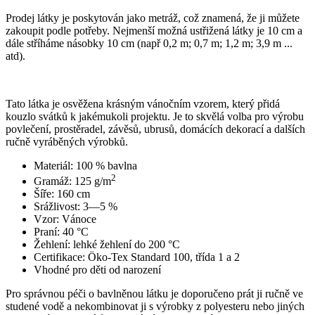
Prodej látky je poskytován jako metráž, což znamená, že ji můžete
zakoupit podle potřeby. Nejmenší možná ustřižená látky je 10 cm a
dále stříháme násobky 10 cm (např 0,2 m; 0,7 m; 1,2 m; 3,9 m ...
atd).
Tato látka je osvěžena krásným vánočním vzorem, který přidá
kouzlo svátků k jakémukoli projektu. Je to skvělá volba pro výrobu
povlečení, prostěradel, závěsů, ubrusů, domácích dekorací a dalších
ručně vyráběných výrobků.
Materiál: 100 % bavlna
2
Gramáž: 125 g/m
Šíře: 160 cm
Srážlivost: 3—5 %
Vzor: Vánoce
Praní: 40 °C
Žehlení: lehké žehlení do 200 °C
Certifikace: Öko-Tex Standard 100, třída 1 a 2
Vhodné pro děti od narození
Pro správnou péči o bavlněnou látku je doporučeno prát ji ručně ve
studené vodě a nekombinovat ji s výrobky z polyesteru nebo jiných