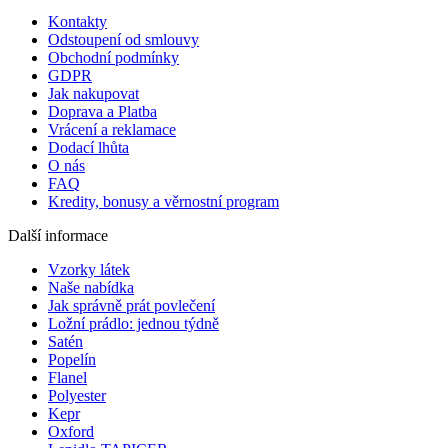
Kontakty
Odstoupení od smlouvy
Obchodní podmínky
GDPR
Jak nakupovat
Doprava a Platba
Vrácení a reklamace
Dodací lhůta
O nás
FAQ
Kredity, bonusy a věrnostní program
Další informace
Vzorky látek
Naše nabídka
Jak správně prát povlečení
Ložní prádlo: jednou týdně
Satén
Popelín
Flanel
Polyester
Kepr
Oxford