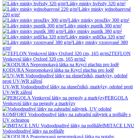
Látky minky hvězdy 320 g/m²
Látky minky jednobarevné
220 g/m²
Látky minky proužky 300 g/m²
Látky minky puntík 300 g/m²
Látky minky puntík 380 g/m²
Látky minky srdíčka 320 g/m²
Látky minky vzorované 380
g/m²
TEFLON
Venkovní látky Oxford 320 cm, 165 gr/m2
KODURA Nepromokavá látka na Krycí plachta pro lodě
UV-WR Vodoodpudivé látky na slunečníků, markýzy, odolné proti
UV-WR záření
PERGOLA
Venkovní látky na pergoly a markýzy
KOMFORT Vodoodpudivé látky na zahradní nábytek a polštáře s
UV ochranou
IMITACE LNU
Vodoodpudivé látky na polštáře