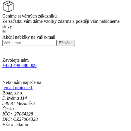
Ceníme si věrných zákazníků
Ze začátku vám dáme vzorky zdarma a později vám nabídneme
slevy
%
Akční nabídky na váš e-mail
Přihlásit
Zavolejte nám
+420 498 880 009
Nebo nám napište na
[email protected]
Boaz, s.r.o.
5. května 114
549 81 Meziměstí
Česko
IČO: 27064328
DIČ: CZ27064328
Vše o nákupu