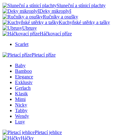
Sluneční a stínicí plachty
Deky mikroplyš
Ručníky a osušky
Kuchyňské utěrky a tašky
Ubrusy
Háčkovací příze
Scarlet
Pletací příze
Baby
Bamboo
Elegance
Exklusiv
Gerlach
Klasik
Mimi
Nicky
Tabby
Wendy
Lusy
Pletací jehlice
Háčky