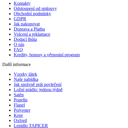
Kontakty
Odstoupení od smlouvy
Obchodní podmínky
GDPR
Jak nakupovat
Doprava a Platba
Vrácení a reklamace
Dodací lhůta
O nás
FAQ
Kredity, bonusy a věrnostní program
Další informace
Vzorky látek
Naše nabídka
Jak správně prát povlečení
Ložní prádlo: jednou týdně
Satén
Popelín
Flanel
Polyester
Kepr
Oxford
Lepidlo TAPICER