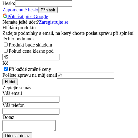
Heslo:
Zapomenuté heslo
Přihlásit
Přihlásit přes Google
Nemáte ještě účet?
Zaregistrujte se
.
Hlídání produktu
Zadejte podmínky a email, na který chcete poslat zprávu při splnění
těchto podmínek
Produkt bude skladem
Pokud cena klesne pod
Kč
Při každé změně ceny
Pošlete zprávu na můj email
Hlídat
Zeptejte se nás
Váš email
Váš telefon
Dotaz
Odeslat dotaz