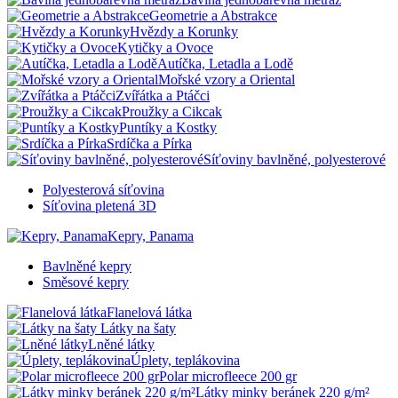
Geometrie a Abstrakce
Hvězdy a Korunky
Kytičky a Ovoce
Autíčka, Letadla a Lodě
Mořské vzory a Oriental
Zvířátka a Ptáčci
Proužky a Cikcak
Puntíky a Kostky
Srdíčka a Pírka
Síťoviny bavlněné, polyesterové
Polyesterová síťovina
Síťovina pletená 3D
Kepry, Panama
Bavlněné kepry
Směsové kepry
Flanelová látka
Látky na šaty
Lněné látky
Úplety, teplákovina
Polar microfleece 200 gr
Látky minky beránek 220 g/m²