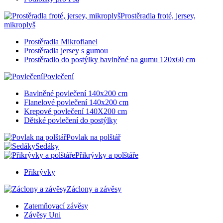
Prostěradla froté, jersey,
mikroplyš
Prostěradla Mikroflanel
Prostěradla jersey s gumou
Prostěradlo do postýlky bavlněné na gumu 120x60 cm
Povlečení
Bavlněné povlečení 140x200 cm
Flanelové povlečení 140x200 cm
Krepové povlečení 140X200 cm
Dětské povlečení do postýlky
Povlak na polštář
Sedáky
Přikrývky a polštáře
Přikrývky
Záclony a závěsy
Zatemňovací závěsy
Závěsy Uni