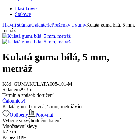
Plastikowe
Stalowe
Hlavní stránka
Galanterie
Pruženky a gumy
Kulatá guma bílá, 5 mm,
metráž
Kulatá guma bílá, 5 mm,
metráž
Kód:
GUMAKULATA005-101-M
Skladem
29.3
m
Termín a způsob doručení
Čalounictví
Kulatá guma barevná, 5 mm, metráž
Více
Oblíbený
Porovnat
Vyberte si zvýhodněné balení
Množstevní slevy
Kč
/
m
Kč
bez DPH