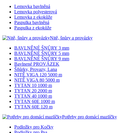
Lemovka bavlněná
Lemovka polyesterová
Lemovka z ekokůže
Paspulka bavlněná
Paspulka z ekokůže
Nitě, šnůry a provázky
BAVLNĚNÉ ŠNŮRY 3 mm
BAVLNĚNÉ ŠNŮRY 5 mm
BAVLNĚNÉ ŠNŮRY 9 mm
Bavlnené PROVÁZEK
Šňůrky, Provazy, Lana
NITĚ VIGA 120 5000 m
NITĚ VIGA 80 5000 m
TYTAN 10 1000 m
TYTAN 20 2000 m
TYTAN 40 1000 m
TYTAN 60E 1000 m
TYTAN 60E 120 m
Potřeby pro domácí mazlíčky
Podložky pro Kočky
Podložky pro Psa