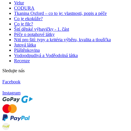
Velur
CODURA
Tkanina Oxford – co to je: vlastnosti, popis a péče
Co je ekokůže?
Co je filc?
Šití dětské výbavičky - 1. část
Péče o potahové látky
Nití pro šití: typy a kritéria výběru, kvalita a tloušťka
Jutová látka
Pláštěnkovina
Vodoodpudivá a Voděodolná látka
Recenze
Sledujte nás
Facebook
Instagram