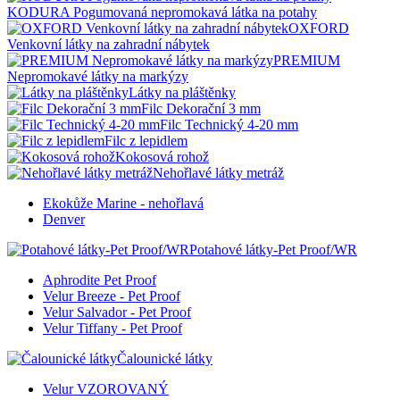
KODURA Pogumovaná nepromokavá látka na potahy
OXFORD
Venkovní látky na zahradní nábytek
PREMIUM
Nepromokavé látky na markýzy
Látky na pláštěnky
Filc Dekorační 3 mm
Filc Technický 4-20 mm
Filc z lepidlem
Kokosová rohož
Nehořlavé látky metráž
Ekokůže Marine - nehořlavá
Denver
Potahové látky-Pet Proof/WR
Aphrodite Pet Proof
Velur Breeze - Pet Proof
Velur Salvador - Pet Proof
Velur Tiffany - Pet Proof
Čalounické látky
Velur VZOROVANÝ