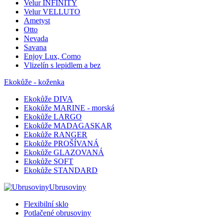
Velur INFINITY
Velur VELLUTO
Ametyst
Otto
Nevada
Savana
Enjoy Lux, Como
Vlizelín s lepidlem a bez
Ekokůže - koženka
Ekokůže DIVA
Ekokůže MARINE - morská
Ekokůže LARGO
Ekokůže MADAGASKAR
Ekokůže RANGER
Ekokůže PROŠÍVANÁ
Ekokůže GLAZOVANÁ
Ekokůže SOFT
Ekokůže STANDARD
Ubrusoviny
Flexibilní sklo
Potlačené obrusoviny