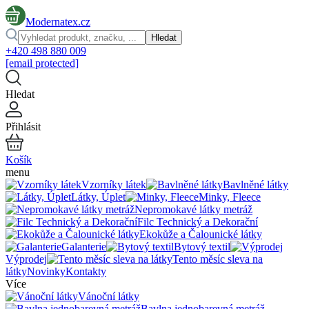
Modernatex.cz
Hledat
+420 498 880 009
[email protected]
Hledat
Přihlásit
Košík
menu
Vzorníky látek
Bavlněné látky
Látky, Úplet
Minky, Fleece
Nepromokavé látky metráž
Filc Technický a Dekorační
Ekokůže a Čalounické látky
Galanterie
Bytový textil
Výprodej
Tento měsíc sleva na
látky
Novinky
Kontakty
Více
Vánoční látky
Bavlna jednobarevná metráž