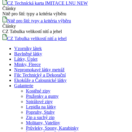
CZ Technícká karta IMITACE LNU NEW
Články
Nitě pro šití: typy a kritéria výběru
Nitě pro šití: typy a kritéria výběru
Články
CZ Tabulka velikostí nití a jehel
CZ Tabulka velikostí nití a jehel
Vzorníky látek
Bavlněné látky
Látky, Úplet
Minky, Fleece
Nepromokavé látky metráž
Filc Technický a Dekorační
Ekokůže a Čalounické látky
Galanterie
Kostěné zipy
Pruženky a gumy
Spirálové zipy
Lepidla na látky
Popruhy, Stuhy
Zip a suchý zip
Molitany, Vatelíny
Průvleky, Spony, Karabinky