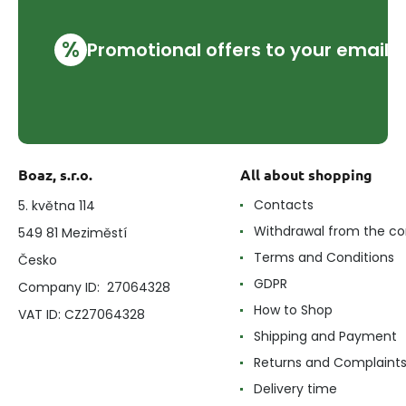
%
Promotional offers to your email
Boaz, s.r.o.
All about shopping
Contacts
5. května 114
Withdrawal from the co
549 81 Meziměstí
Terms and Conditions
Česko
GDPR
Company ID: 27064328
How to Shop
VAT ID: CZ27064328
Shipping and Payment
Returns and Complaint
Delivery time