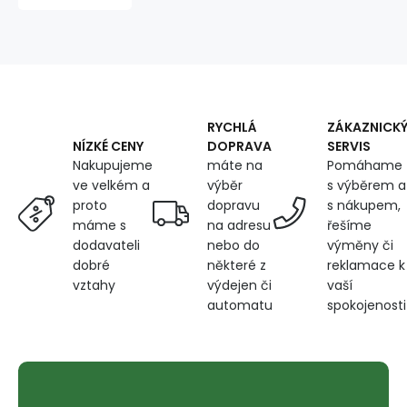
width
160
cm,
1
linear
meter
RYCHLÁ
ZÁKAZNICK
DOPRAVA
SERVIS
NÍZKÉ CENY
máte na
Pomáhame
Nakupujeme
výběr
s výběrem a
ve velkém a
dopravu
s nákupem,
proto
na adresu
řešíme
máme s
nebo do
výměny či
dodavateli
některé z
reklamace k
dobré
výdejen či
vaší
vztahy
automatu
spokojenosti