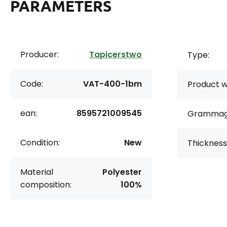
PARAMETERS
Producer:
Tapicerstwo
Type:
Code:
VAT-400-1bm
Product w
ean:
8595721009545
Grammag
Condition:
New
Thickness
Material
Polyester
composition:
100%