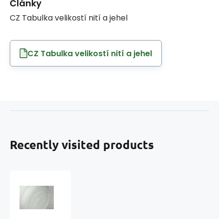
Články
CZ Tabulka velikostí nití a jehel
CZ Tabulka velikostí nití a jehel
Recently visited products
Wadding
400
gr-
m2,