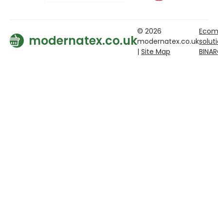
© 2026
Ecom
modernatex.co.uk
modernatex.co.uk
solut
|
Site Map
BINA