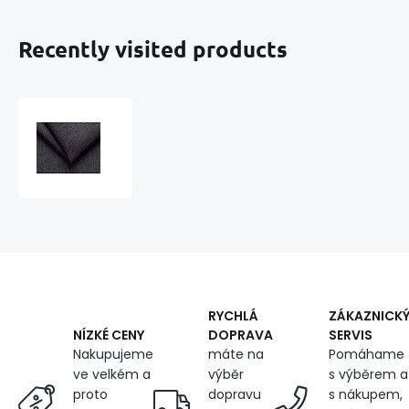
Recently visited products
Upholstery
fabric
SAVANA
color
68
ANTHRACITE
1.45
m
x
0.6
m
RYCHLÁ
ZÁKAZNICK
DOPRAVA
SERVIS
NÍZKÉ CENY
máte na
Pomáhame
Nakupujeme
výběr
s výběrem a
ve velkém a
dopravu
s nákupem,
proto