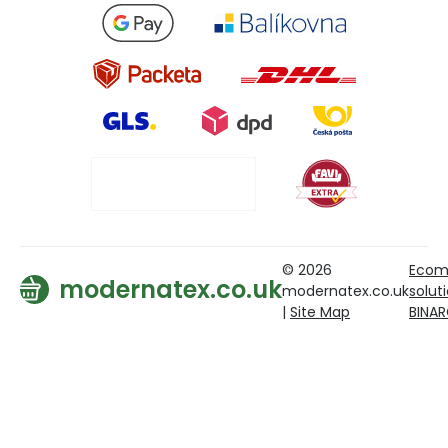
© 2026
Ecom
modernatex.co.uk
modernatex.co.uk
solut
|
Site Map
BINA