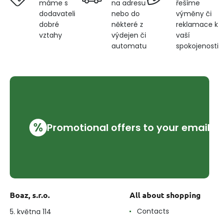
na adresu
řešíme
máme s
nebo do
výměny či
dodavateli
některé z
reklamace k
dobré
výdejen či
vaší
vztahy
automatu
spokojenosti
%
Promotional offers to your email
Boaz, s.r.o.
All about shopping
Contacts
5. května 114