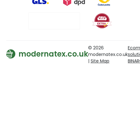
© 2026
Ecom
modernatex.co.uk
modernatex.co.uk
solut
|
Site Map
BINA