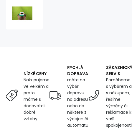
TYTAN
Sewing
Threads
20
2000
m
color
2602
RYCHLÁ
ZÁKAZNICK
DOPRAVA
SERVIS
NÍZKÉ CENY
máte na
Pomáhame
Nakupujeme
výběr
s výběrem a
ve velkém a
dopravu
s nákupem,
proto
na adresu
řešíme
máme s
nebo do
výměny či
dodavateli
některé z
reklamace k
dobré
výdejen či
vaší
vztahy
automatu
spokojenosti