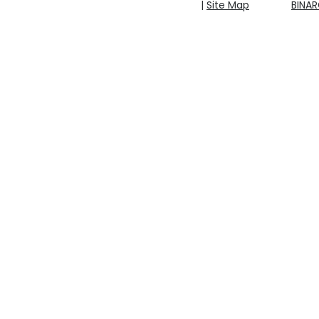
|
Site Map
BINA