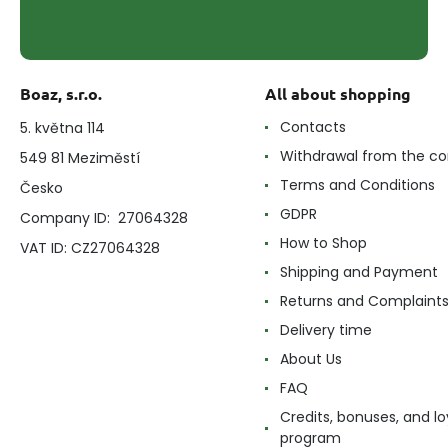
Boaz, s.r.o.
All about shopping
Contacts
5. května 114
Withdrawal from the co
549 81 Meziměstí
Terms and Conditions
Česko
GDPR
Company ID: 27064328
How to Shop
VAT ID: CZ27064328
Shipping and Payment
Returns and Complaint
Delivery time
About Us
FAQ
Credits, bonuses, and lo
program