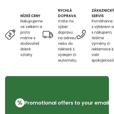
m
RYCHLÁ
ZÁKAZNICK
DOPRAVA
SERVIS
NÍZKÉ CENY
máte na
Pomáhame
Nakupujeme
výběr
s výběrem a
ve velkém a
dopravu
s nákupem,
proto
na adresu
řešíme
máme s
nebo do
výměny či
dodavateli
některé z
reklamace k
dobré
výdejen či
vaší
vztahy
automatu
spokojenosti
%
Promotional offers to your email