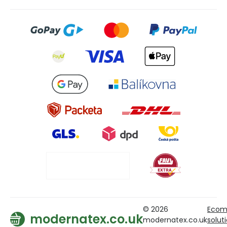
© 2026
Ecom
modernatex.co.uk
modernatex.co.uk
solut