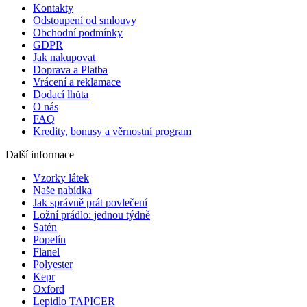
Kontakty
Odstoupení od smlouvy
Obchodní podmínky
GDPR
Jak nakupovat
Doprava a Platba
Vrácení a reklamace
Dodací lhůta
O nás
FAQ
Kredity, bonusy a věrnostní program
Další informace
Vzorky látek
Naše nabídka
Jak správně prát povlečení
Ložní prádlo: jednou týdně
Satén
Popelín
Flanel
Polyester
Kepr
Oxford
Lepidlo TAPICER