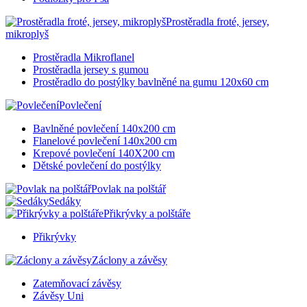
Prostěradla froté, jersey,
mikroplyš
Prostěradla Mikroflanel
Prostěradla jersey s gumou
Prostěradlo do postýlky bavlněné na gumu 120x60 cm
Povlečení
Bavlněné povlečení 140x200 cm
Flanelové povlečení 140x200 cm
Krepové povlečení 140X200 cm
Dětské povlečení do postýlky
Povlak na polštář
Sedáky
Přikrývky a polštáře
Přikrývky
Záclony a závěsy
Zatemňovací závěsy
Závěsy Uni