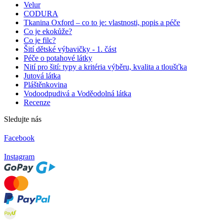
Velur
CODURA
Tkanina Oxford – co to je: vlastnosti, popis a péče
Co je ekokůže?
Co je filc?
Šití dětské výbavičky - 1. část
Péče o potahové látky
Nití pro šití: typy a kritéria výběru, kvalita a tloušťka
Jutová látka
Pláštěnkovina
Vodoodpudivá a Voděodolná látka
Recenze
Sledujte nás
Facebook
Instagram