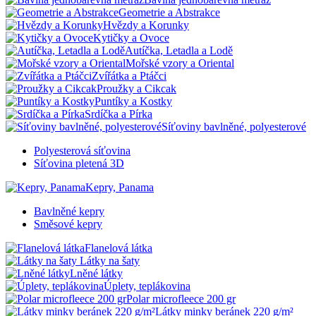
Geometrie a Abstrakce
Hvězdy a Korunky
Kytičky a Ovoce
Autíčka, Letadla a Lodě
Mořské vzory a Oriental
Zvířátka a Ptáčci
Proužky a Cikcak
Puntíky a Kostky
Srdíčka a Pírka
Síťoviny bavlněné, polyesterové
Polyesterová síťovina
Síťovina pletená 3D
Kepry, Panama
Bavlněné kepry
Směsové kepry
Flanelová látka
Látky na šaty
Lněné látky
Úplety, teplákovina
Polar microfleece 200 gr
Látky minky beránek 220 g/m²