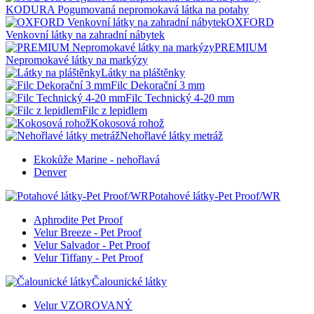
KODURA Pogumovaná nepromokavá látka na potahy
OXFORD
Venkovní látky na zahradní nábytek
PREMIUM
Nepromokavé látky na markýzy
Látky na pláštěnky
Filc Dekorační 3 mm
Filc Technický 4-20 mm
Filc z lepidlem
Kokosová rohož
Nehořlavé látky metráž
Ekokůže Marine - nehořlavá
Denver
Potahové látky-Pet Proof/WR
Aphrodite Pet Proof
Velur Breeze - Pet Proof
Velur Salvador - Pet Proof
Velur Tiffany - Pet Proof
Čalounické látky
Velur VZOROVANÝ