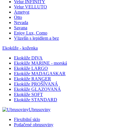
Velur INFINITY
Velur VELLUTO
Ametyst
Otto
Nevada
Savana
Enjoy Lux, Como
Vlizelín s lepidlem a bez
Ekokůže - koženka
Ekokůže DIVA
Ekokůže MARINE - morská
Ekokůže LARGO
Ekokůže MADAGASKAR
Ekokůže RANGER
Ekokůže PROŠÍVANÁ
Ekokůže GLAZOVANÁ
Ekokůže SOFT
Ekokůže STANDARD
Ubrusoviny
Flexibilní sklo
Potlačené obrusoviny