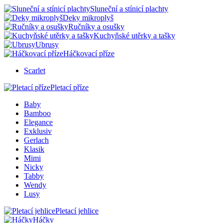
Sluneční a stínicí plachty
Deky mikroplyš
Ručníky a osušky
Kuchyňské utěrky a tašky
Ubrusy
Háčkovací příze
Scarlet
Pletací příze
Baby
Bamboo
Elegance
Exklusiv
Gerlach
Klasik
Mimi
Nicky
Tabby
Wendy
Lusy
Pletací jehlice
Háčky