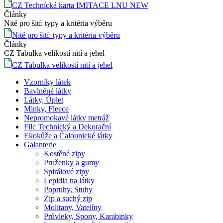
CZ Technícká karta IMITACE LNU NEW
Články
Nitě pro šití: typy a kritéria výběru
Nitě pro šití: typy a kritéria výběru
Články
CZ Tabulka velikostí nití a jehel
CZ Tabulka velikostí nití a jehel
Vzorníky látek
Bavlněné látky
Látky, Úplet
Minky, Fleece
Nepromokavé látky metráž
Filc Technický a Dekorační
Ekokůže a Čalounické látky
Galanterie
Kostěné zipy
Pruženky a gumy
Spirálové zipy
Lepidla na látky
Popruhy, Stuhy
Zip a suchý zip
Molitany, Vatelíny
Průvleky, Spony, Karabinky