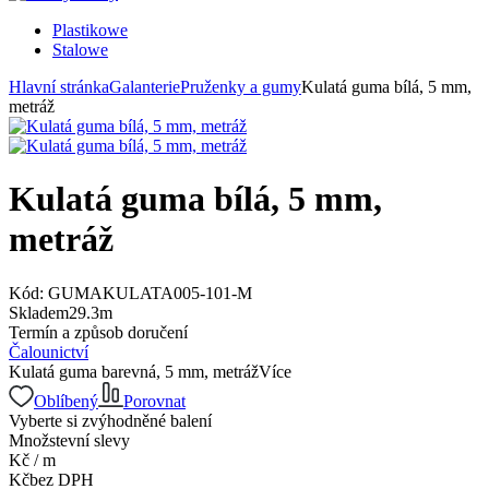
Plastikowe
Stalowe
Hlavní stránka
Galanterie
Pruženky a gumy
Kulatá guma bílá, 5 mm,
metráž
Kulatá guma bílá, 5 mm,
metráž
Kód:
GUMAKULATA005-101-M
Skladem
29.3
m
Termín a způsob doručení
Čalounictví
Kulatá guma barevná, 5 mm, metráž
Více
Oblíbený
Porovnat
Vyberte si zvýhodněné balení
Množstevní slevy
Kč
/
m
Kč
bez DPH