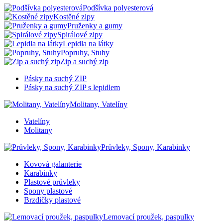
Podšívka polyesterová
Kostěné zipy
Pruženky a gumy
Spirálové zipy
Lepidla na látky
Popruhy, Stuhy
Zip a suchý zip
Pásky na suchý ZIP
Pásky na suchý ZIP s lepidlem
Molitany, Vatelíny
Vatelíny
Molitany
Průvleky, Spony, Karabinky
Kovová galanterie
Karabinky
Plastové průvleky
Spony plastové
Brzdičky plastové
Lemovací proužek, paspulky