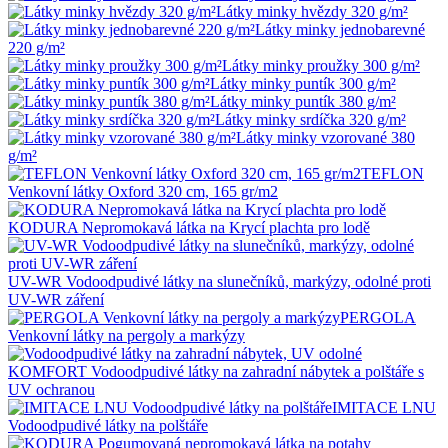
Látky minky hvězdy 320 g/m²
Látky minky jednobarevné
220 g/m²
Látky minky proužky 300 g/m²
Látky minky puntík 300 g/m²
Látky minky puntík 380 g/m²
Látky minky srdíčka 320 g/m²
Látky minky vzorované 380
g/m²
TEFLON
Venkovní látky Oxford 320 cm, 165 gr/m2
KODURA Nepromokavá látka na Krycí plachta pro lodě
UV-WR Vodoodpudivé látky na slunečníků, markýzy, odolné proti
UV-WR záření
PERGOLA
Venkovní látky na pergoly a markýzy
KOMFORT Vodoodpudivé látky na zahradní nábytek a polštáře s
UV ochranou
IMITACE LNU
Vodoodpudivé látky na polštáře