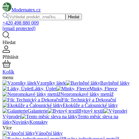
Modernatex.cz
Hledat
+420 498 880 009
[email protected]
Hledat
Přihlásit
Košík
menu
Vzorníky látek
Bavlněné látky
Látky, Úplet
Minky, Fleece
Nepromokavé látky metráž
Filc Technický a Dekorační
Ekokůže a Čalounické látky
Galanterie
Bytový textil
Výprodej
Tento měsíc sleva na
látky
Novinky
Kontakty
Více
Vánoční látky
Bavlna jednobarevná metráž