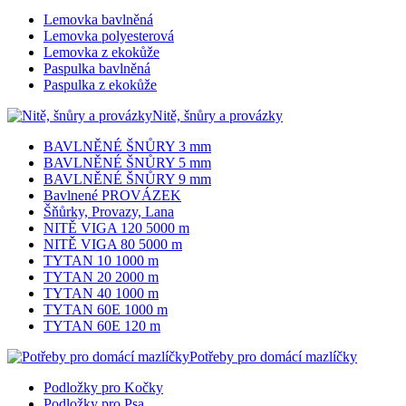
Lemovka bavlněná
Lemovka polyesterová
Lemovka z ekokůže
Paspulka bavlněná
Paspulka z ekokůže
Nitě, šnůry a provázky
BAVLNĚNÉ ŠNŮRY 3 mm
BAVLNĚNÉ ŠNŮRY 5 mm
BAVLNĚNÉ ŠNŮRY 9 mm
Bavlnené PROVÁZEK
Šňůrky, Provazy, Lana
NITĚ VIGA 120 5000 m
NITĚ VIGA 80 5000 m
TYTAN 10 1000 m
TYTAN 20 2000 m
TYTAN 40 1000 m
TYTAN 60E 1000 m
TYTAN 60E 120 m
Potřeby pro domácí mazlíčky
Podložky pro Kočky
Podložky pro Psa