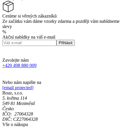
Ceníme si věrných zákazníků
Ze začátku vám dáme vzorky zdarma a později vám nabídneme
slevy
%
Akční nabídky na váš e-mail
Přihlásit
Zavolejte nám
+420 498 880 009
Nebo nám napište na
[email protected]
Boaz, s.r.o.
5. května 114
549 81 Meziměstí
Česko
IČO: 27064328
DIČ: CZ27064328
Vše o nákupu