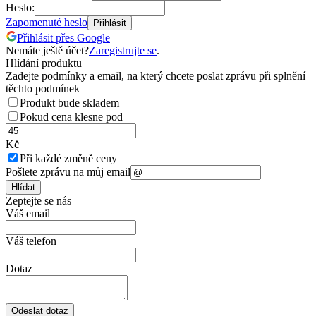
Heslo:
Zapomenuté heslo
Přihlásit
Přihlásit přes Google
Nemáte ještě účet?
Zaregistrujte se
.
Hlídání produktu
Zadejte podmínky a email, na který chcete poslat zprávu při splnění
těchto podmínek
Produkt bude skladem
Pokud cena klesne pod
Kč
Při každé změně ceny
Pošlete zprávu na můj email
Hlídat
Zeptejte se nás
Váš email
Váš telefon
Dotaz
Odeslat dotaz