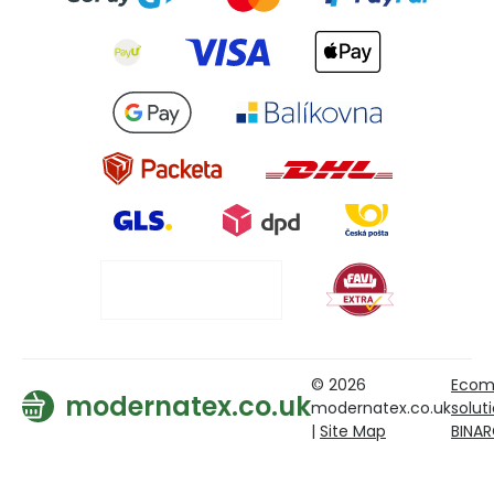
© 2026
Ecom
modernatex.co.uk
modernatex.co.uk
solut
|
Site Map
BINA