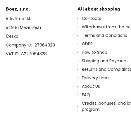
Boaz, s.r.o.
All about shopping
Contacts
5. května 114
Withdrawal from the co
549 81 Meziměstí
Terms and Conditions
Česko
GDPR
Company ID: 27064328
How to Shop
VAT ID: CZ27064328
Shipping and Payment
Returns and Complaint
Delivery time
About Us
FAQ
Credits, bonuses, and lo
program