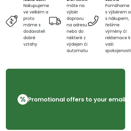
máte na
Pomáhame
Nakupujeme
výběr
s výběrem a
ve velkém a
dopravu
s nákupem,
proto
na adresu
řešíme
máme s
nebo do
výměny či
dodavateli
některé z
reklamace k
dobré
výdejen či
vaší
vztahy
automatu
spokojenosti
%
Promotional offers to your email