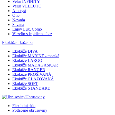
Velur INFINITY
Velur VELLUTO
Ametyst
Otto
Nevada
Savana
Enjoy Lux, Como
Vlizelín s lepidlem a bez
Ekokůže - koženka
Ekokůže DIVA
Ekokůže MARINE - morská
Ekokůže LARGO
Ekokůže MADAGASKAR
Ekokůže RANGER
Ekokůže PROŠÍVANÁ
Ekokůže GLAZOVANÁ
Ekokůže SOFT
Ekokůže STANDARD
Ubrusoviny
Flexibilní sklo
Potlačené obrusoviny