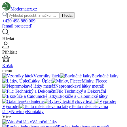
Modernatex.cz
Hledat
+420 498 880 009
[email protected]
Hledat
Přihlásit
Košík
menu
Vzorníky látek
Bavlněné látky
Látky, Úplet
Minky, Fleece
Nepromokavé látky metráž
Filc Technický a Dekorační
Ekokůže a Čalounické látky
Galanterie
Bytový textil
Výprodej
Tento měsíc sleva na
látky
Novinky
Kontakty
Více
Vánoční látky
Bavlna jednobarevná metráž