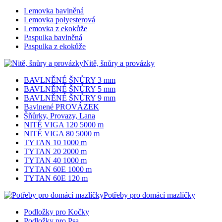
Lemovka bavlněná
Lemovka polyesterová
Lemovka z ekokůže
Paspulka bavlněná
Paspulka z ekokůže
Nitě, šnůry a provázky
BAVLNĚNÉ ŠNŮRY 3 mm
BAVLNĚNÉ ŠNŮRY 5 mm
BAVLNĚNÉ ŠNŮRY 9 mm
Bavlnené PROVÁZEK
Šňůrky, Provazy, Lana
NITĚ VIGA 120 5000 m
NITĚ VIGA 80 5000 m
TYTAN 10 1000 m
TYTAN 20 2000 m
TYTAN 40 1000 m
TYTAN 60E 1000 m
TYTAN 60E 120 m
Potřeby pro domácí mazlíčky
Podložky pro Kočky
Podložky pro Psa