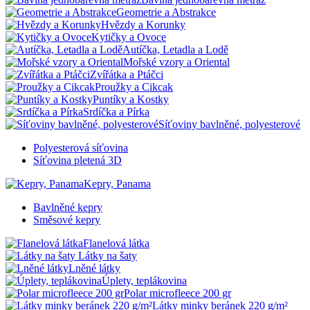
Geometrie a Abstrakce
Hvězdy a Korunky
Kytičky a Ovoce
Autíčka, Letadla a Lodě
Mořské vzory a Oriental
Zvířátka a Ptáčci
Proužky a Cikcak
Puntíky a Kostky
Srdíčka a Pírka
Síťoviny bavlněné, polyesterové
Polyesterová síťovina
Síťovina pletená 3D
Kepry, Panama
Bavlněné kepry
Směsové kepry
Flanelová látka
Látky na šaty
Lněné látky
Úplety, teplákovina
Polar microfleece 200 gr
Látky minky beránek 220 g/m²