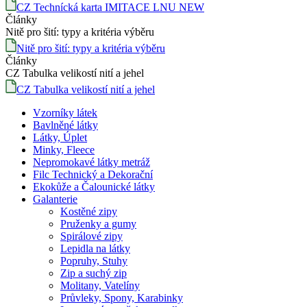
CZ Technícká karta IMITACE LNU NEW
Články
Nitě pro šití: typy a kritéria výběru
Nitě pro šití: typy a kritéria výběru
Články
CZ Tabulka velikostí nití a jehel
CZ Tabulka velikostí nití a jehel
Vzorníky látek
Bavlněné látky
Látky, Úplet
Minky, Fleece
Nepromokavé látky metráž
Filc Technický a Dekorační
Ekokůže a Čalounické látky
Galanterie
Kostěné zipy
Pruženky a gumy
Spirálové zipy
Lepidla na látky
Popruhy, Stuhy
Zip a suchý zip
Molitany, Vatelíny
Průvleky, Spony, Karabinky