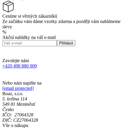
Ceníme si věrných zákazníků
Ze začátku vám dáme vzorky zdarma a později vám nabídneme
slevy
%
Akční nabídky na váš e-mail
Přihlásit
Zavolejte nám
+420 498 880 009
Nebo nám napište na
[email protected]
Boaz, s.r.o.
5. května 114
549 81 Meziměstí
Česko
IČO: 27064328
DIČ: CZ27064328
Vše o nákupu