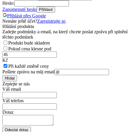
Heslo:
Zapomenuté heslo
Přihlásit
Přihlásit přes Google
Nemáte ještě účet?
Zaregistrujte se
.
Hlídání produktu
Zadejte podmínky a email, na který chcete poslat zprávu při splnění
těchto podmínek
Produkt bude skladem
Pokud cena klesne pod
Kč
Při každé změně ceny
Pošlete zprávu na můj email
Hlídat
Zeptejte se nás
Váš email
Váš telefon
Dotaz
Odeslat dotaz