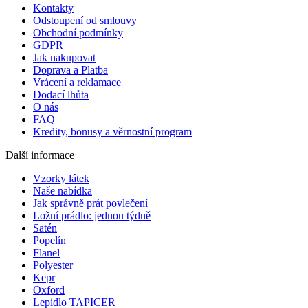
Kontakty
Odstoupení od smlouvy
Obchodní podmínky
GDPR
Jak nakupovat
Doprava a Platba
Vrácení a reklamace
Dodací lhůta
O nás
FAQ
Kredity, bonusy a věrnostní program
Další informace
Vzorky látek
Naše nabídka
Jak správně prát povlečení
Ložní prádlo: jednou týdně
Satén
Popelín
Flanel
Polyester
Kepr
Oxford
Lepidlo TAPICER