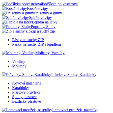
Podšívka polyesterová
Kostěné zipy
Pruženky a gumy
Spirálové zipy
Lepidla na látky
Popruhy, Stuhy
Zip a suchý zip
Pásky na suchý ZIP
Pásky na suchý ZIP s lepidlem
Molitany, Vatelíny
Vatelíny
Molitany
Průvleky, Spony, Karabinky
Kovová galanterie
Karabinky
Plastové průvleky
Spony plastové
Brzdičky plastové
Lemovací proužek, paspulky