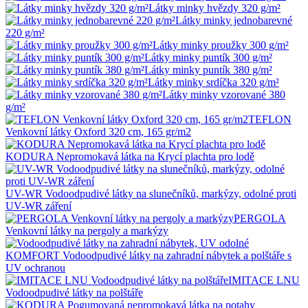
Látky minky hvězdy 320 g/m²
Látky minky jednobarevné
220 g/m²
Látky minky proužky 300 g/m²
Látky minky puntík 300 g/m²
Látky minky puntík 380 g/m²
Látky minky srdíčka 320 g/m²
Látky minky vzorované 380
g/m²
TEFLON
Venkovní látky Oxford 320 cm, 165 gr/m2
KODURA Nepromokavá látka na Krycí plachta pro lodě
UV-WR Vodoodpudivé látky na slunečníků, markýzy, odolné proti
UV-WR záření
PERGOLA
Venkovní látky na pergoly a markýzy
KOMFORT Vodoodpudivé látky na zahradní nábytek a polštáře s
UV ochranou
IMITACE LNU
Vodoodpudivé látky na polštáře