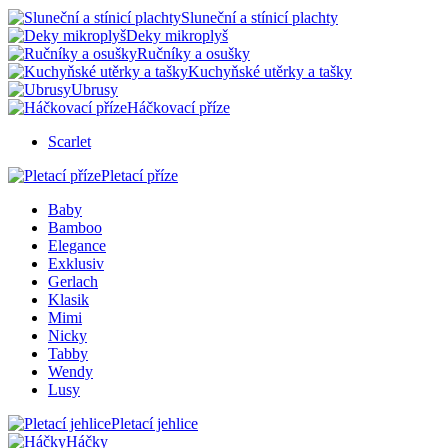
Sluneční a stínicí plachty
Deky mikroplyš
Ručníky a osušky
Kuchyňské utěrky a tašky
Ubrusy
Háčkovací příze
Scarlet
Pletací příze
Baby
Bamboo
Elegance
Exklusiv
Gerlach
Klasik
Mimi
Nicky
Tabby
Wendy
Lusy
Pletací jehlice
Háčky