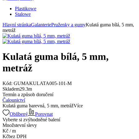
Plastikowe
Stalowe
Hlavní stránka
Galanterie
Pruženky a gumy
Kulatá guma bílá, 5 mm,
metráž
Kulatá guma bílá, 5 mm,
metráž
Kód:
GUMAKULATA005-101-M
Skladem
29.3
m
Termín a způsob doručení
Čalounictví
Kulatá guma barevná, 5 mm, metráž
Více
Oblíbený
Porovnat
Vyberte si zvýhodněné balení
Množstevní slevy
Kč
/
m
Kč
bez DPH