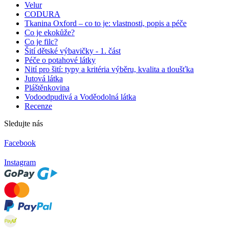
Velur
CODURA
Tkanina Oxford – co to je: vlastnosti, popis a péče
Co je ekokůže?
Co je filc?
Šití dětské výbavičky - 1. část
Péče o potahové látky
Nití pro šití: typy a kritéria výběru, kvalita a tloušťka
Jutová látka
Pláštěnkovina
Vodoodpudivá a Voděodolná látka
Recenze
Sledujte nás
Facebook
Instagram