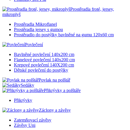
Prostěradla froté, jersey,
mikroplyš
Prostěradla Mikroflanel
Prostěradla jersey s gumou
Prostěradlo do postýlky bavlněné na gumu 120x60 cm
Povlečení
Bavlněné povlečení 140x200 cm
Flanelové povlečení 140x200 cm
Krepové povlečení 140X200 cm
Dětské povlečení do postýlky
Povlak na polštář
Sedáky
Přikrývky a polštáře
Přikrývky
Záclony a závěsy
Zatemňovací závěsy
Závěsy Uni