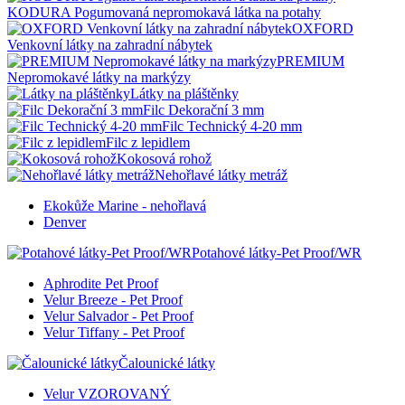
KODURA Pogumovaná nepromokavá látka na potahy
OXFORD
Venkovní látky na zahradní nábytek
PREMIUM
Nepromokavé látky na markýzy
Látky na pláštěnky
Filc Dekorační 3 mm
Filc Technický 4-20 mm
Filc z lepidlem
Kokosová rohož
Nehořlavé látky metráž
Ekokůže Marine - nehořlavá
Denver
Potahové látky-Pet Proof/WR
Aphrodite Pet Proof
Velur Breeze - Pet Proof
Velur Salvador - Pet Proof
Velur Tiffany - Pet Proof
Čalounické látky
Velur VZOROVANÝ