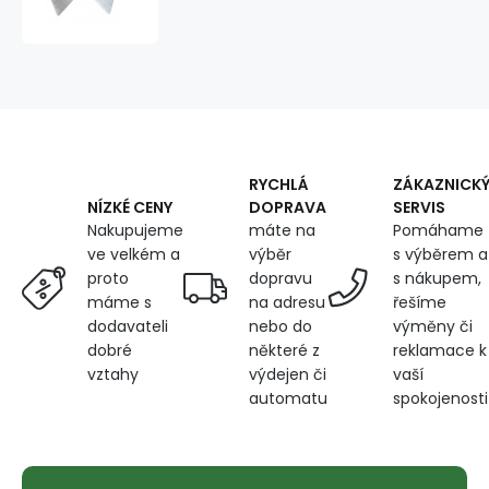
and
loop
tape
with
adhesive
2x10
cm,
width
20
RYCHLÁ
ZÁKAZNICK
mm
DOPRAVA
SERVIS
NÍZKÉ CENY
máte na
Pomáhame
Nakupujeme
výběr
s výběrem a
ve velkém a
dopravu
s nákupem,
proto
na adresu
řešíme
máme s
nebo do
výměny či
dodavateli
některé z
reklamace k
dobré
výdejen či
vaší
vztahy
automatu
spokojenosti