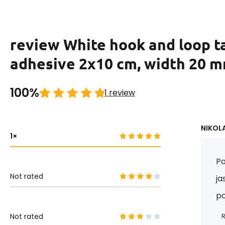
review White hook and loop t
adhesive 2x10 cm, width 20 
100%
1 review
NIKOLA
1
Po
Not rated
ja
p
Not rated
R