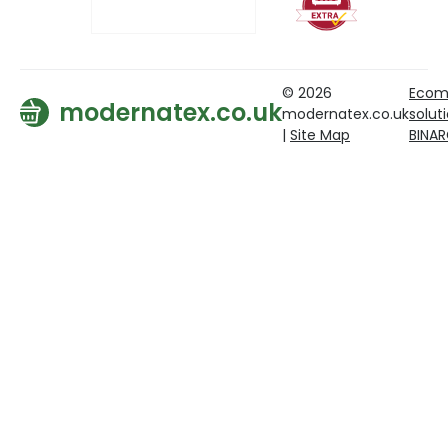
© 2026
Ecom
modernatex.co.uk
modernatex.co.uk
solut
|
Site Map
BINA