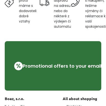
dopravu
s nákupem,
proto
na adresu
řešíme
máme s
nebo do
výměny či
dodavateli
některé z
reklamace k
dobré
výdejen či
vaší
vztahy
automatu
spokojenosti
%
Promotional offers to your email
Boaz, s.r.o.
All about shopping