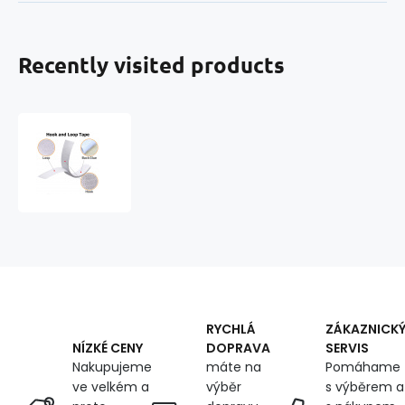
Recently visited products
White
adhesive
hook
and
loop
tape
100
mm
RYCHLÁ
ZÁKAZNICK
DOPRAVA
SERVIS
NÍZKÉ CENY
máte na
Pomáhame
Nakupujeme
výběr
s výběrem a
ve velkém a