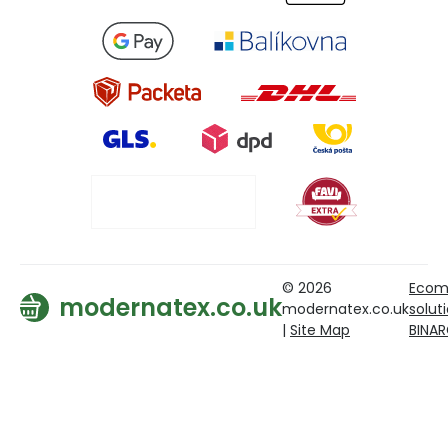
© 2026
Ecom
modernatex.co.uk
modernatex.co.uk
solut
|
Site Map
BINA