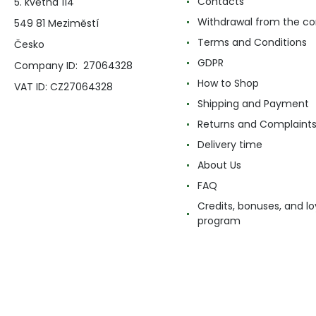
Contacts
5. května 114
Withdrawal from the co
549 81 Meziměstí
Terms and Conditions
Česko
GDPR
Company ID: 27064328
How to Shop
VAT ID: CZ27064328
Shipping and Payment
Returns and Complaint
Delivery time
About Us
FAQ
Credits, bonuses, and lo
program