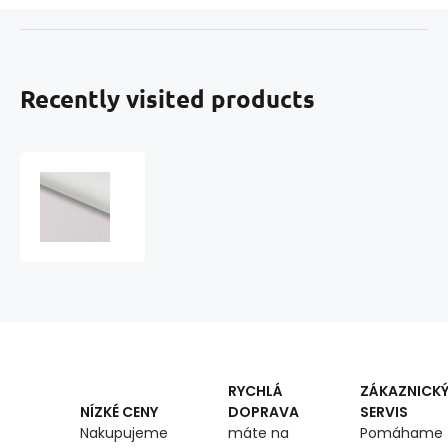
Recently visited products
Waterproof
fabrics
CODURA-
33
white
1.50
x
0.5
m
RYCHLÁ
ZÁKAZNICK
DOPRAVA
SERVIS
NÍZKÉ CENY
máte na
Pomáhame
Nakupujeme