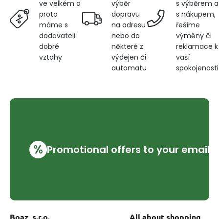
výběr
s výběrem a
ve velkém a
dopravu
s nákupem,
proto
na adresu
řešíme
máme s
nebo do
výměny či
dodavateli
některé z
reklamace k
dobré
výdejen či
vaší
vztahy
automatu
spokojenosti
%
Promotional offers to your email
Boaz, s.r.o.
All about shopping