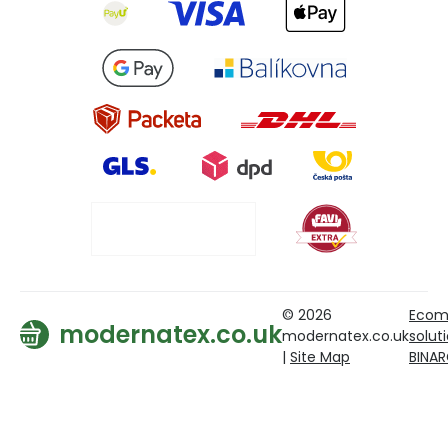
© 2026
Ecom
modernatex.co.uk
modernatex.co.uk
solut
|
Site Map
BINA