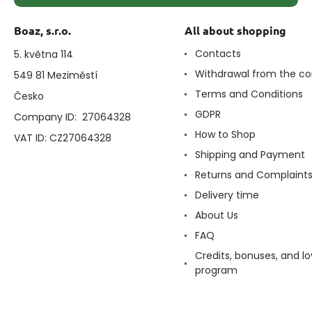
Boaz, s.r.o.
All about shopping
Contacts
5. května 114
Withdrawal from the co
549 81 Meziměstí
Terms and Conditions
Česko
GDPR
Company ID: 27064328
How to Shop
VAT ID: CZ27064328
Shipping and Payment
Returns and Complaint
Delivery time
About Us
FAQ
Credits, bonuses, and lo
program