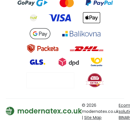
© 2026
Ecom
modernatex.co.uk
modernatex.co.uk
solut
|
Site Map
BINA