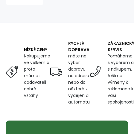
02
graphite
1.50
x
0.6
m
RYCHLÁ
ZÁKAZNICK
DOPRAVA
SERVIS
NÍZKÉ CENY
máte na
Pomáhame
Nakupujeme
výběr
s výběrem a
ve velkém a
dopravu
s nákupem,
proto
na adresu
řešíme
máme s
nebo do
výměny či
dodavateli
některé z
reklamace k
dobré
výdejen či
vaší
vztahy
automatu
spokojenosti