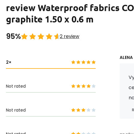
review Waterproof fabrics 
graphite 1.50 x 0.6 m
95%
2 review
ALENA 
2
Vy
Not rated
ce
na
Not rated
R