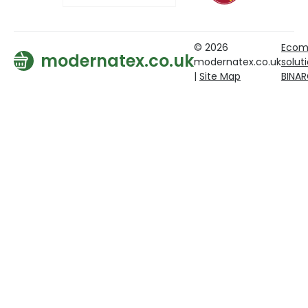
© 2026
Ecom
modernatex.co.uk
modernatex.co.uk
solut
|
Site Map
BINA