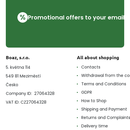
%
Promotional offers to your email
Boaz, s.r.o.
All about shopping
Contacts
5. května 114
Withdrawal from the co
549 81 Meziměstí
Terms and Conditions
Česko
GDPR
Company ID: 27064328
How to Shop
VAT ID: CZ27064328
Shipping and Payment
Returns and Complaint
Delivery time