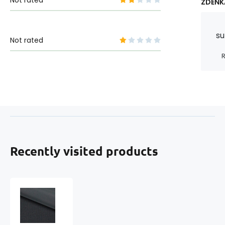
Not rated
ZDEŇK
su
Not rated
R
Recently visited products
Waterproof
fabrics
CODURA-