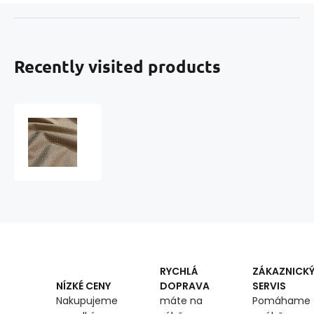
Recently visited products
Water-
repellent
fabric
160
cm
Oxford
1.6
m
x
0.3
m
RYCHLÁ
ZÁKAZNICK
DOPRAVA
SERVIS
NÍZKÉ CENY
máte na
Pomáhame
Nakupujeme