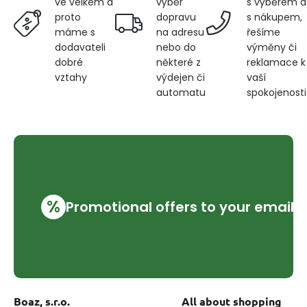
výběr
s výběrem a
ve velkém a
dopravu
s nákupem,
proto
na adresu
řešíme
máme s
nebo do
výměny či
dodavateli
některé z
reklamace k
dobré
výdejen či
vaší
vztahy
automatu
spokojenosti
%
Promotional offers to your email
Boaz, s.r.o.
All about shopping