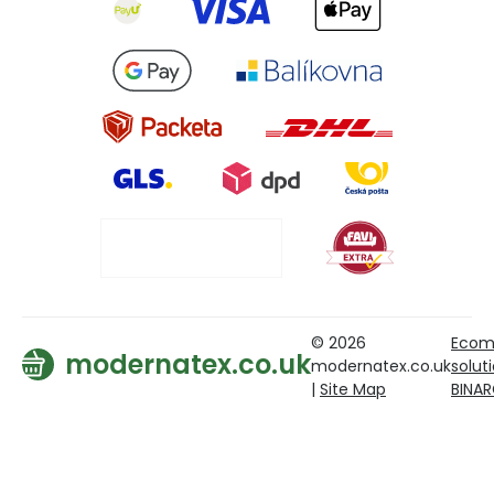
© 2026
Ecom
modernatex.co.uk
modernatex.co.uk
solut
|
Site Map
BINA