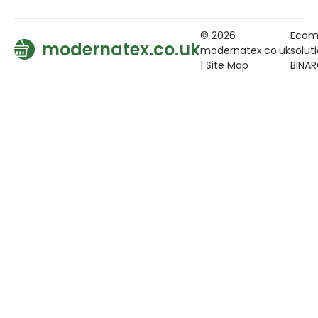
© 2026
Ecom
modernatex.co.uk
modernatex.co.uk
solut
|
Site Map
BINA