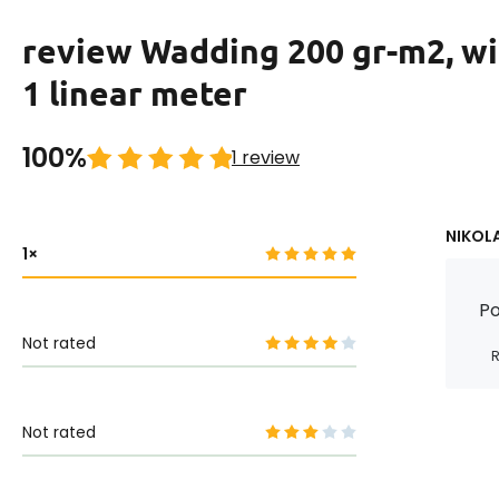
review Wadding 200 gr-m2, wi
1 linear meter
100%
1 review
NIKOLA
1
Po
Not rated
R
Not rated