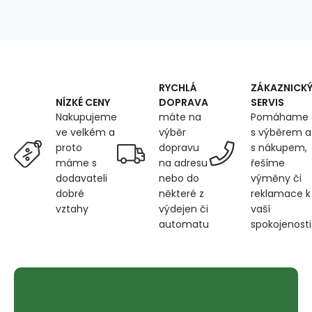
width
160
cm,
1
linear
meter
RYCHLÁ
ZÁKAZNICK
DOPRAVA
SERVIS
NÍZKÉ CENY
máte na
Pomáhame
Nakupujeme
výběr
s výběrem a
ve velkém a
dopravu
s nákupem,
proto
na adresu
řešíme
máme s
nebo do
výměny či
dodavateli
některé z
reklamace k
dobré
výdejen či
vaší
vztahy
automatu
spokojenosti