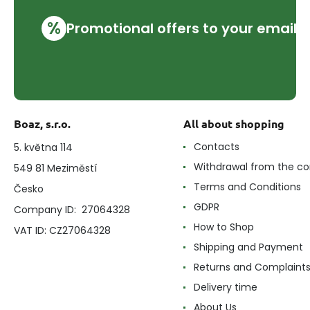
%
Promotional offers to your email
Boaz, s.r.o.
All about shopping
Contacts
5. května 114
Withdrawal from the co
549 81 Meziměstí
Terms and Conditions
Česko
GDPR
Company ID: 27064328
How to Shop
VAT ID: CZ27064328
Shipping and Payment
Returns and Complaint
Delivery time
About Us