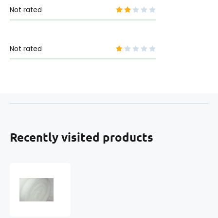
Not rated
Not rated
Recently visited products
Wadding
200
gr-
m2,