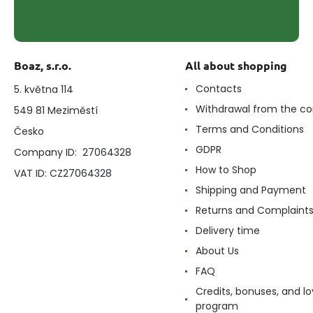
Boaz, s.r.o.
All about shopping
Contacts
5. května 114
Withdrawal from the co
549 81 Meziměstí
Terms and Conditions
Česko
GDPR
Company ID: 27064328
How to Shop
VAT ID: CZ27064328
Shipping and Payment
Returns and Complaint
Delivery time
About Us
FAQ
Credits, bonuses, and lo
program