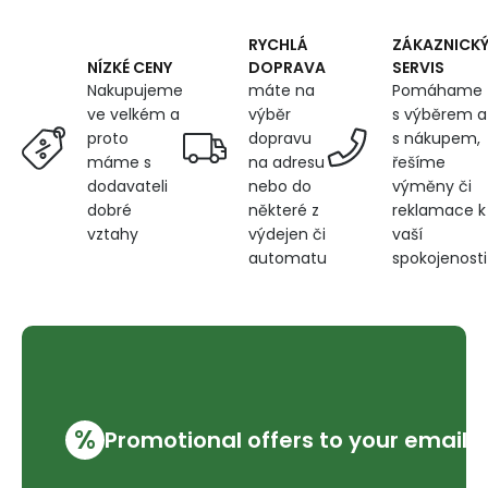
m
RYCHLÁ
ZÁKAZNICK
DOPRAVA
SERVIS
NÍZKÉ CENY
máte na
Pomáhame
Nakupujeme
výběr
s výběrem a
ve velkém a
dopravu
s nákupem,
proto
na adresu
řešíme
máme s
nebo do
výměny či
dodavateli
některé z
reklamace k
dobré
výdejen či
vaší
vztahy
automatu
spokojenosti
%
Promotional offers to your email