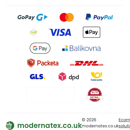
© 2026
Ecom
modernatex.co.uk
modernatex.co.uk
solut