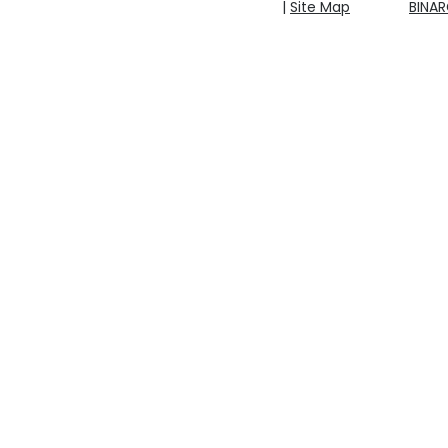
|
Site Map
BINA