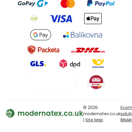
© 2026
Ecom
modernatex.co.uk
modernatex.co.uk
solut
|
Site Map
BINA