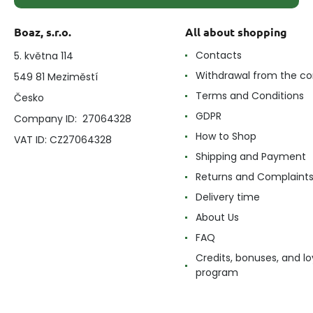
Boaz, s.r.o.
All about shopping
Contacts
5. května 114
Withdrawal from the co
549 81 Meziměstí
Terms and Conditions
Česko
GDPR
Company ID: 27064328
How to Shop
VAT ID: CZ27064328
Shipping and Payment
Returns and Complaint
Delivery time
About Us
FAQ
Credits, bonuses, and lo
program