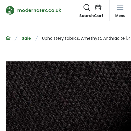
modernatex.co.uk
Search
Menu
Sale
Upholstery fabrics, Amethyst, Anthracite 1.