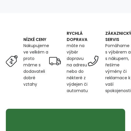
ORANGE
1.4
m
x
0.35
m
RYCHLÁ
ZÁKAZNICK
DOPRAVA
SERVIS
NÍZKÉ CENY
máte na
Pomáhame
Nakupujeme
výběr
s výběrem a
ve velkém a
dopravu
s nákupem,
proto
na adresu
řešíme
máme s
nebo do
výměny či
dodavateli
některé z
reklamace k
dobré
výdejen či
vaší
vztahy
automatu
spokojenosti