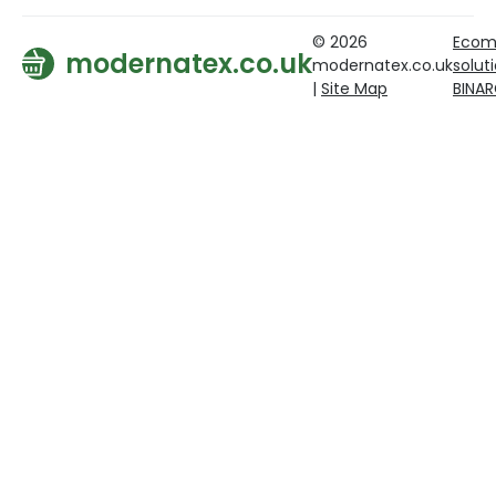
© 2026
Ecom
modernatex.co.uk
modernatex.co.uk
solut
|
Site Map
BINA