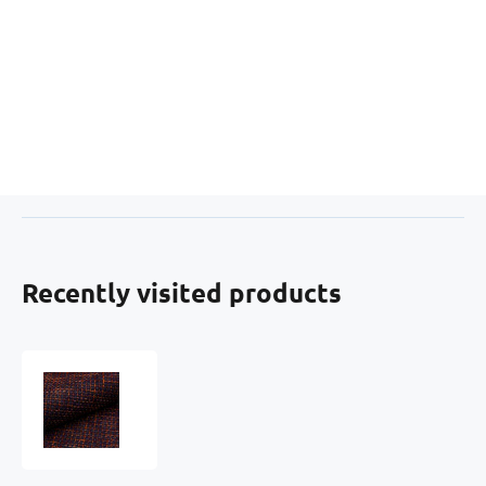
Recently visited products
Upholstery
fabric
NEVADA
color
BLACK-