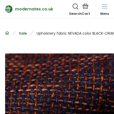
modernatex.co.uk
Search
Menu
Sale
Upholstery fabric NEVADA color BLACK-ORAN