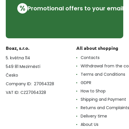
%
Promotional offers to your email
Boaz, s.r.o.
All about shopping
Contacts
5. května 114
Withdrawal from the co
549 81 Meziměstí
Terms and Conditions
Česko
GDPR
Company ID: 27064328
How to Shop
VAT ID: CZ27064328
Shipping and Payment
Returns and Complaint
Delivery time
About Us