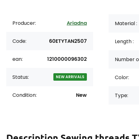
Producer:
Ariadna
Material :
Code:
60ETYTAN2507
Length :
ean:
1210000096302
Number of
Status:
Color:
NEW ARRIVALS
Condition:
New
Type:
Description
Sewing threads 