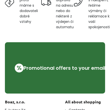
proto
na adresu
řešíme
máme s
nebo do
výměny či
dodavateli
některé z
reklamace k
dobré
výdejen či
vaší
vztahy
automatu
spokojenosti
%
Promotional offers to your email
Boaz, s.r.o.
All about shopping