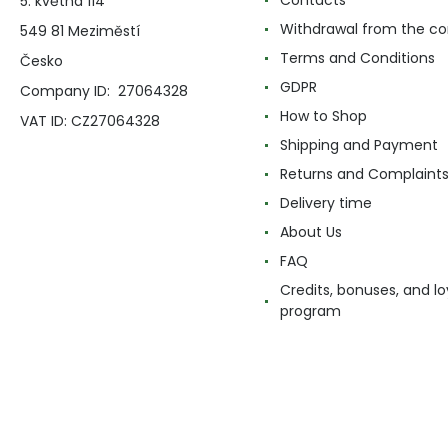
Contacts
5. května 114
Withdrawal from the co
549 81 Meziměstí
Terms and Conditions
Česko
GDPR
Company ID: 27064328
How to Shop
VAT ID: CZ27064328
Shipping and Payment
Returns and Complaint
Delivery time
About Us
FAQ
Credits, bonuses, and lo
program