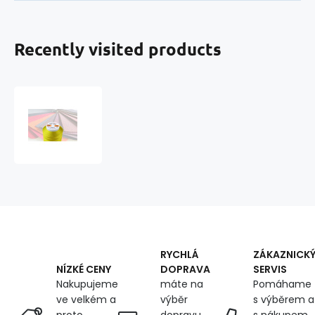
Recently visited products
Sewing
threads
TYTAN
60E
1000
m
yellow
color
2507
RYCHLÁ
ZÁKAZNICK
DOPRAVA
SERVIS
NÍZKÉ CENY
máte na
Pomáhame
Nakupujeme
výběr
s výběrem a
ve velkém a
dopravu
s nákupem,