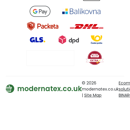
© 2026
Ecom
modernatex.co.uk
modernatex.co.uk
solut
|
Site Map
BINA