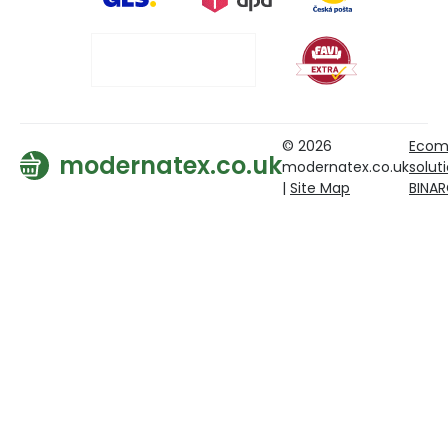
© 2026
Ecom
modernatex.co.uk
modernatex.co.uk
solut
|
Site Map
BINA