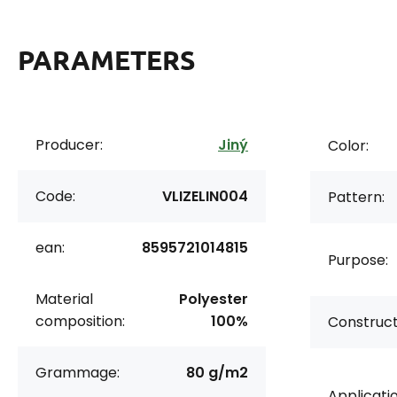
PARAMETERS
Producer:
Jiný
Color:
Code:
VLIZELIN004
Pattern:
ean:
8595721014815
Purpose:
Material
Polyester
composition:
100%
Construct
Grammage:
80 g/m2
Applicatio