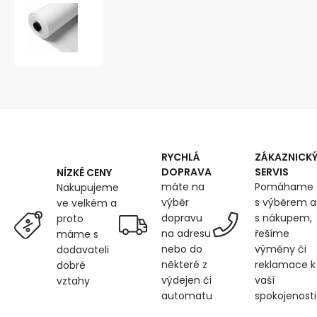
Non-
adhesive
interfacing,
color
White
80
gr/m2
RYCHLÁ
ZÁKAZNICK
DOPRAVA
SERVIS
NÍZKÉ CENY
máte na
Pomáhame
Nakupujeme
výběr
s výběrem a
ve velkém a
dopravu
s nákupem,
proto
na adresu
řešíme
máme s
nebo do
výměny či
dodavateli
některé z
reklamace k
dobré
výdejen či
vaší
vztahy
automatu
spokojenosti