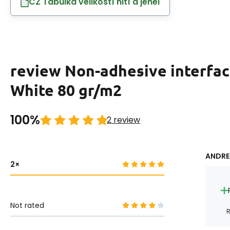
CZ Tabulka velikostí nití a jehel
review Non-adhesive interfaci
White 80 gr/m2
100%
2 review
ANDRE
2
Not rated
R