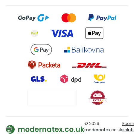
© 2026
Ecom
modernatex.co.uk
modernatex.co.uk
solut