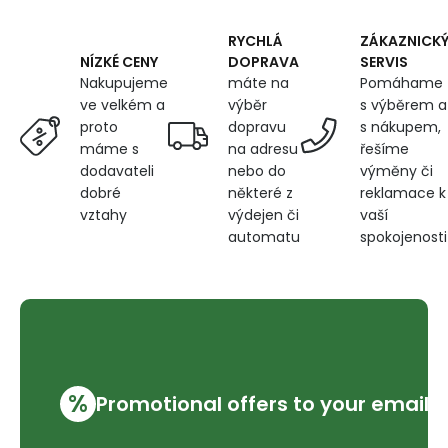
m
RYCHLÁ
ZÁKAZNICK
DOPRAVA
SERVIS
NÍZKÉ CENY
máte na
Pomáhame
Nakupujeme
výběr
s výběrem a
ve velkém a
dopravu
s nákupem,
proto
na adresu
řešíme
máme s
nebo do
výměny či
dodavateli
některé z
reklamace k
dobré
výdejen či
vaší
vztahy
automatu
spokojenosti
%
Promotional offers to your email