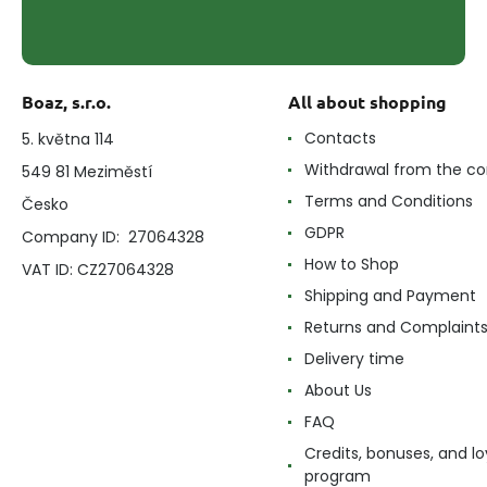
Boaz, s.r.o.
All about shopping
Contacts
5. května 114
Withdrawal from the co
549 81 Meziměstí
Terms and Conditions
Česko
GDPR
Company ID: 27064328
How to Shop
VAT ID: CZ27064328
Shipping and Payment
Returns and Complaint
Delivery time
About Us
FAQ
Credits, bonuses, and lo
program