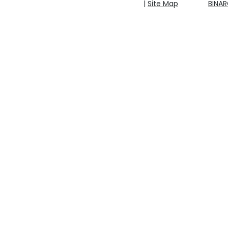
|
Site Map
BINA