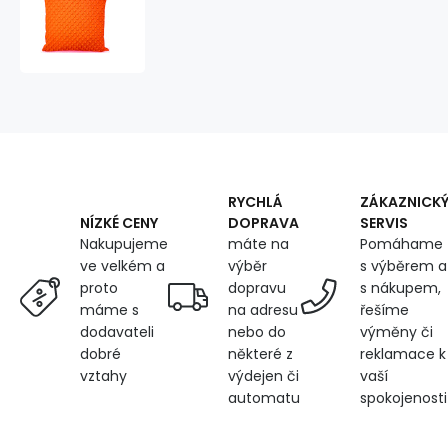
pillow
cover
40X40
cm,
color
Orange
RYCHLÁ
ZÁKAZNICK
DOPRAVA
SERVIS
NÍZKÉ CENY
máte na
Pomáhame
Nakupujeme
výběr
s výběrem a
ve velkém a
dopravu
s nákupem,
proto
na adresu
řešíme
máme s
nebo do
výměny či
dodavateli
některé z
reklamace k
dobré
výdejen či
vaší
vztahy
automatu
spokojenosti