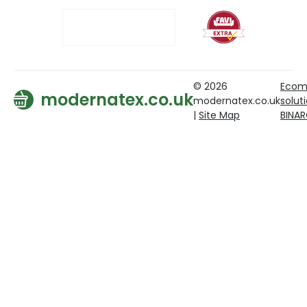
© 2026
Ecom
modernatex.co.uk
modernatex.co.uk
solut
|
Site Map
BINA