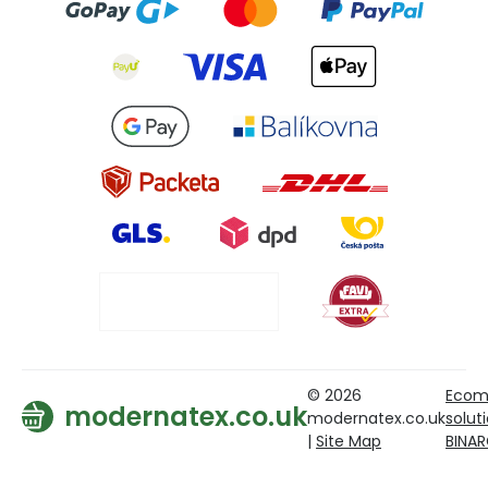
© 2026
Ecom
modernatex.co.uk
modernatex.co.uk
solut
|
Site Map
BINA