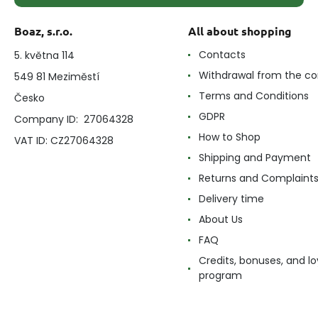
Boaz, s.r.o.
All about shopping
Contacts
5. května 114
Withdrawal from the co
549 81 Meziměstí
Terms and Conditions
Česko
GDPR
Company ID: 27064328
How to Shop
VAT ID: CZ27064328
Shipping and Payment
Returns and Complaint
Delivery time
About Us
FAQ
Credits, bonuses, and lo
program