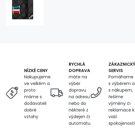
Eco-
leather
5x5
color
Black
quilted
with
Black
threads
1.15
m
RYCHLÁ
ZÁKAZNICK
x
DOPRAVA
SERVIS
NÍZKÉ CENY
1.1
máte na
Pomáhame
Nakupujeme
m
výběr
s výběrem a
ve velkém a
dopravu
s nákupem,
proto
na adresu
řešíme
máme s
nebo do
výměny či
dodavateli
některé z
reklamace k
dobré
výdejen či
vaší
vztahy
automatu
spokojenosti