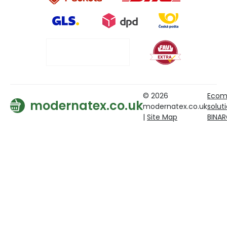
© 2026
Ecom
modernatex.co.uk
modernatex.co.uk
solut
|
Site Map
BINA