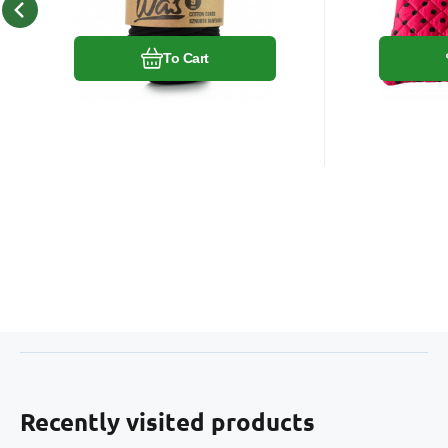
Compare
Favorite
To Cart
Recently visited products