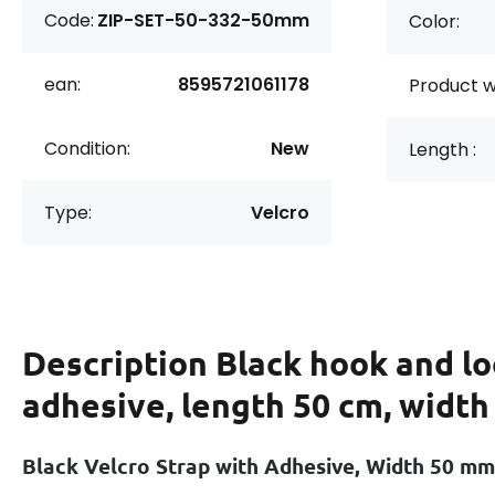
Code:
ZIP-SET-50-332-50mm
Color:
ean:
8595721061178
Product w
Condition:
New
Length :
Type:
Velcro
Description
Black hook and lo
adhesive, length 50 cm, widt
Black Velcro Strap with Adhesive, Width 50 mm