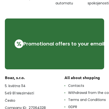
automatu
spokojenosti
%
Promotional offers to your email
Boaz, s.r.o.
All about shopping
Contacts
5. května 114
Withdrawal from the co
549 81 Meziměstí
Terms and Conditions
Česko
GDPR
Company ID: 27064328