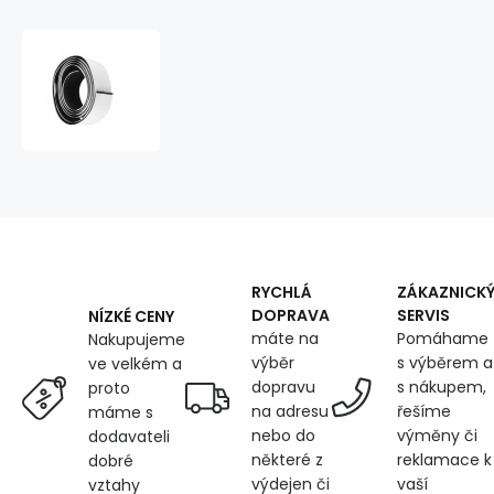
Black
hook
and
loop
tape
with
adhesive,
length
50
cm,
width
RYCHLÁ
ZÁKAZNICK
50
DOPRAVA
SERVIS
NÍZKÉ CENY
mm
máte na
Pomáhame
Nakupujeme
výběr
s výběrem a
ve velkém a
dopravu
s nákupem,
proto
na adresu
řešíme
máme s
nebo do
výměny či
dodavateli
některé z
reklamace k
dobré
výdejen či
vaší
vztahy